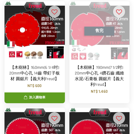
售完
【木樹林】160mm(6 1/4吋)
【木樹林】190mm(7 1/2吋)
20mm中心孔 14齒 帶釘子板
20mm中心孔 4鑽石齒 纖維
材 圓鋸片【義大利Freud】
水泥/石膏板 圓鋸片【義大
利Freud】
NT$ 600
NT$ 1,460
加入購物車