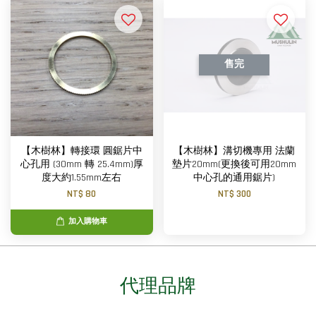
售完
【木樹林】轉接環 圓鋸片中
【木樹林】溝切機專用 法蘭
心孔用 (30mm 轉 25.4mm)厚
墊片20mm(更換後可用20mm
度大約1.55mm左右
中心孔的通用鋸片)
NT$ 80
NT$ 300
加入購物車
代理品牌