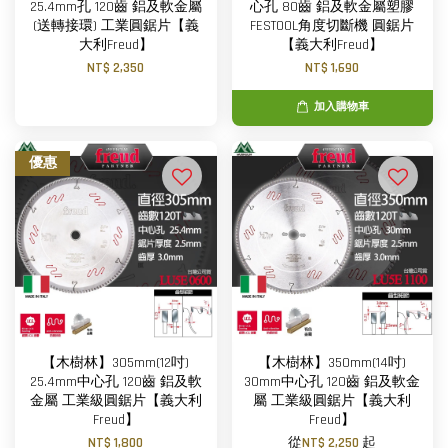
25.4mm孔 120齒 鋁及軟金屬
心孔 80齒 鋁及軟金屬塑膠
(送轉接環) 工業圓鋸片【義
FESTOOL角度切斷機 圓鋸片
大利Freud】
【義大利Freud】
NT$ 2,350
NT$ 1,690
加入購物車
優惠
【木樹林】305mm(12吋)
【木樹林】350mm(14吋)
25.4mm中心孔 120齒 鋁及軟
30mm中心孔 120齒 鋁及軟金
金屬 工業級圓鋸片【義大利
屬 工業級圓鋸片【義大利
Freud】
Freud】
NT$ 1,800
從
NT$ 2,250
起