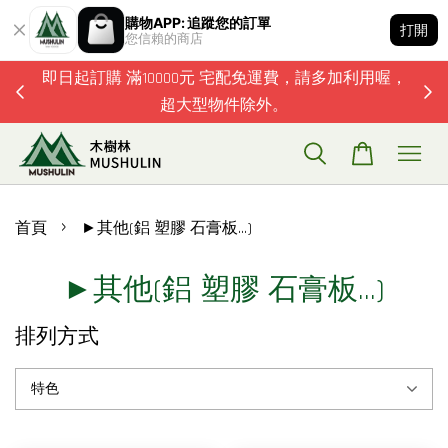
購物APP: 追蹤您的訂單
打開
您信賴的商店
題歡迎加
即日起訂購 滿10000元 宅配免運費，請多加利用喔，
超大型物件除外。
›
首頁
►其他(鋁 塑膠 石膏板...)
►其他(鋁 塑膠 石膏板...)
排列方式