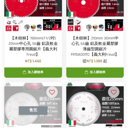
【木樹林】190mm(7-1/2吋)
【木樹林】210mm 30mm中
20mm中心孔 56齒 鋁及軟金
心孔 66齒 鋁及軟金屬塑膠
屬塑膠專用圓鋸片【義大利
薄齒型圓鋸片
Freud】
FR15A001TC【義大利Freud】
NT$ 1,460
從
NT$ 1,380
起
加入購物車
加入購物車
售完