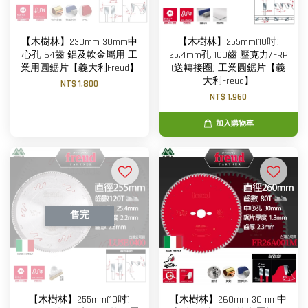
【木樹林】230mm 30mm中
【木樹林】255mm(10吋)
心孔 64齒 鋁及軟金屬用 工
25.4mm孔 100齒 壓克力/FRP
業用圓鋸片【義大利Freud】
(送轉接圈) 工業圓鋸片【義
大利Freud】
NT$ 1,800
NT$ 1,960
加入購物車
售完
【木樹林】255mm(10吋)
【木樹林】260mm 30mm中