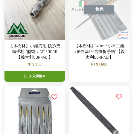
售完
【木樹林】小銼刀用 快拆夾
【木樹林】140mm小木工銼
頭手柄 (型號：C0130001)
刀6件套(不含快拆手柄)【義
【義大利CORRADI】
大利CORRADI】
NT$ 350
NT$ 1,600
加入購物車