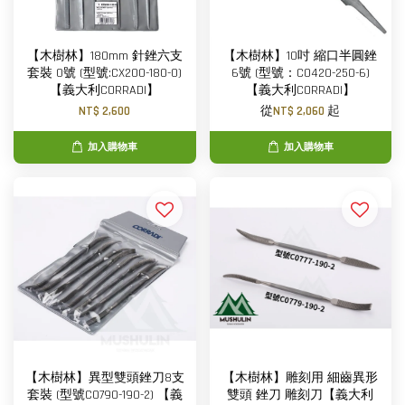
【木樹林】180mm 針銼六支
【木樹林】10吋 縮口半圓銼
套裝 0號 (型號:CX200-180-0)
6號 (型號：C0420-250-6)
【義大利CORRADI】
【義大利CORRADI】
NT$ 2,600
從
NT$ 2,060
起
加入購物車
加入購物車
【木樹林】異型雙頭銼刀8支
【木樹林】雕刻用 細齒異形
套裝 (型號C0790-190-2) 【義
雙頭 銼刀 雕刻刀【義大利