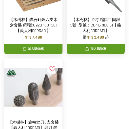
【木樹林】鑽石針銼六支木
【木樹林】12吋 縮口半圓銼
盒套裝 (型號:C920-160-126)
5號 (型號：C0415-300-5)【義
【義大利CORRADI】
大利CORRADI】
NT$ 7,480
從
NT$ 2,480
起
加入購物車
加入購物車
【木樹林】旋轉銼刀6支套裝
【義大利CORRADI】滾刀 銼