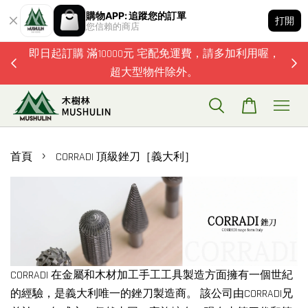
購物APP: 追蹤您的訂單
打開
您信賴的商店
題歡迎加
即日起訂購 滿10000元 宅配免運費，請多加利用喔，
超大型物件除外。
›
首頁
CORRADI 頂級銼刀［義大利］
CORRADI 在金屬和木材加工手工工具製造方面擁有一個世紀
的經驗，是義大利唯一的銼刀製造商。 該公司由CORRADI兄