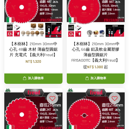
【木樹林】210mm 30mm中
【木樹林】210mm 30mm中
心孔 48齒 木材 薄齒型圓鋸
心孔 66齒 鋁及軟金屬塑膠
片 充電式 【義大利Freud】
薄齒型圓鋸片
FR15A001TC【義大利Freud】
NT$ 1,320
從
NT$ 1,380
起
加入購物車
加入購物車