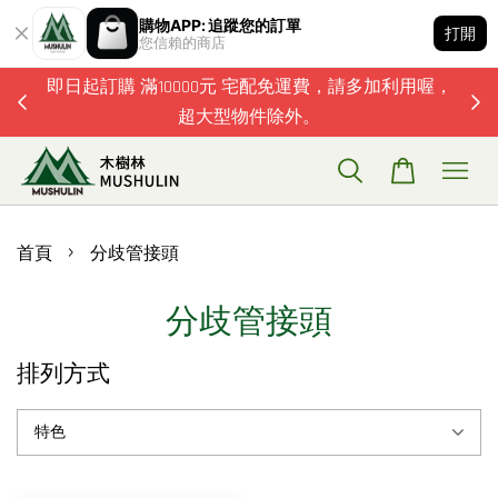
購物APP: 追蹤您的訂單
打開
您信賴的商店
題歡迎加
即日起訂購 滿10000元 宅配免運費，請多加利用喔，
超大型物件除外。
›
首頁
分歧管接頭
分歧管接頭
排列方式