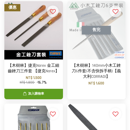
優惠
售完
【木樹林】捷克Narex 金工細
【木樹林】140mm小木工銼
齒銼刀三件套 【捷克Narex】
刀6件套(不含快拆手柄)【義
大利CORRADI】
NT$ 1,500
NT$ 1,800
-16.7%
NT$ 1,600
加入購物車