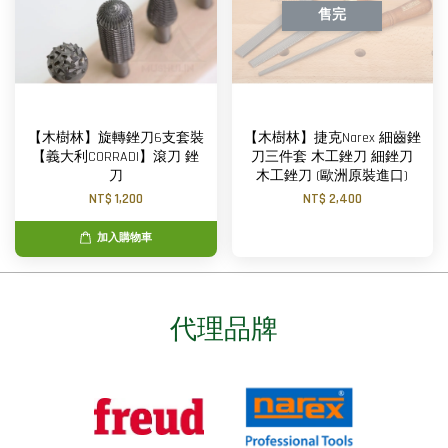
售完
【木樹林】旋轉銼刀6支套裝
【木樹林】捷克Narex 細齒銼
【義大利CORRADI】滾刀 銼
刀三件套 木工銼刀 細銼刀
刀
木工銼刀 (歐洲原裝進口)
NT$ 1,200
NT$ 2,400
加入購物車
代理品牌