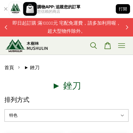
購物APP: 追蹤您的訂單
打開
您信賴的商店
題歡迎加
即日起訂購 滿10000元 宅配免運費，請多加利用喔，
超大型物件除外。
›
首頁
► 銼刀
► 銼刀
排列方式