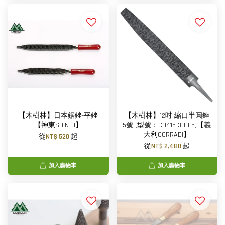
【木樹林】日本鋸銼-平銼
【木樹林】12吋 縮口半圓銼
【神東SHINTO】
5號 (型號：C0415-300-5)【義
大利CORRADI】
從
NT$ 520
起
從
NT$ 2,480
起
加入購物車
加入購物車