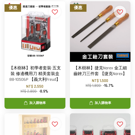
優惠
優惠
【木樹林】初學者套裝-五支
【木樹林】捷克Narex 金工細
裝 修邊機用刀 精美套裝盒
齒銼刀三件套 【捷克Narex】
88-10506P 【義大利Freud】
NT$ 1,500
NT$ 1,800
-16.7%
NT$ 2,550
NT$ 2,800
-8.9%
加入購物車
加入購物車