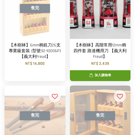
售完
【木樹林】6mm柄銑刀26支
【木樹林】高階常用12mm柄
專業級套裝 (型號92-10006P)
四件套 路達機用刀 【義大利
【義大利Freud】
Freud】
NT$ 14,800
NT$ 2,439
加入購物車
售完
售完