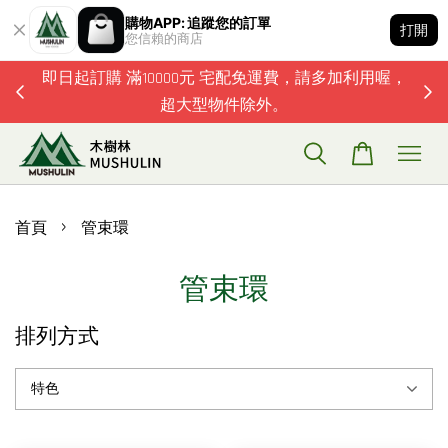
購物APP: 追蹤您的訂單
打開
您信賴的商店
題歡迎加
即日起訂購 滿10000元 宅配免運費，請多加利用喔，
超大型物件除外。
›
首頁
管束環
管束環
排列方式