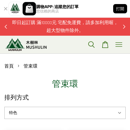
購物APP: 追蹤您的訂單
打開
您信賴的商店
題歡迎加
即日起訂購 滿10000元 宅配免運費，請多加利用喔，
超大型物件除外。
›
首頁
管束環
管束環
排列方式