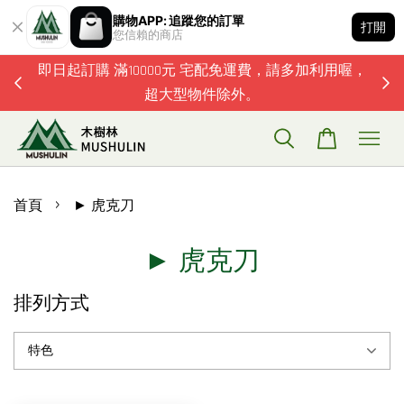
購物APP: 追蹤您的訂單
打開
您信賴的商店
題歡迎加
即日起訂購 滿10000元 宅配免運費，請多加利用喔，
超大型物件除外。
›
首頁
► 虎克刀
► 虎克刀
排列方式