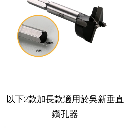
以下2款加長款適用於吳新垂直
鑽孔器