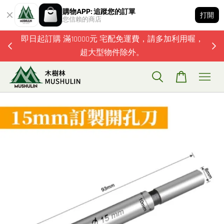
購物APP: 追蹤您的訂單
打開
您信賴的商店
題歡迎加
即日起訂購 滿10000元 宅配免運費，請多加利用喔，
超大型物件除外。