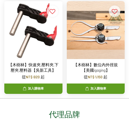
【木樹林】快速夾,壓料夾,下
【木樹林】數位內外徑規
壓夾,壓料器【吳新工具】
【美國igaging】
從
NT$ 820
起
從
NT$ 1,150
起
加入購物車
加入購物車
代理品牌