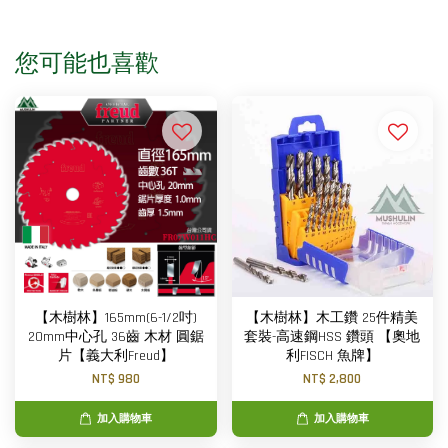
您可能也喜歡
【木樹林】165mm(6-1/2吋)
【木樹林】木工鑽 25件精美
20mm中心孔 36齒 木材 圓鋸
套裝-高速鋼HSS 鑽頭 【奧地
片【義大利Freud】
利FISCH 魚牌】
NT$ 980
NT$ 2,800
加入購物車
加入購物車