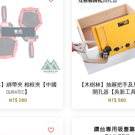
售完
】綁帶夾 相框夾【中國
【木樹林】抽屜把手及
DURATEC】
開孔器【吳新工
NT$ 280
NT$ 580