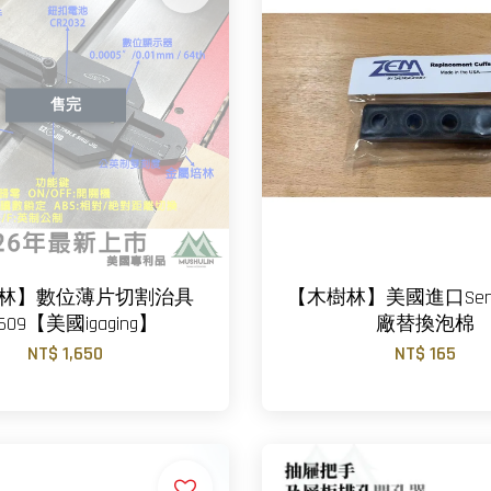
售完
林】數位薄片切割治具
【木樹林】美國進口SensG
-609【美國igaging】
廠替換泡棉
NT$ 1,650
NT$ 165