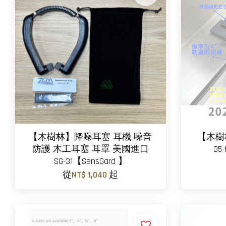
【木樹林】降噪耳塞 耳機 噪音
【木樹
防護 木工耳塞 耳罩 美國進口
35
SG-31【SensGard 】
從
NT$ 1,040
起