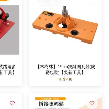
裝路達多
【木樹林】35mm鉸鏈開孔器(簡
吳新工具】
易包裝)【吳新工具】
NT$ 410