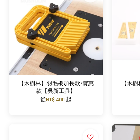
【木樹林】羽毛板加長款/實惠
【木樹
款【吳新工具】
從
NT$ 400
起