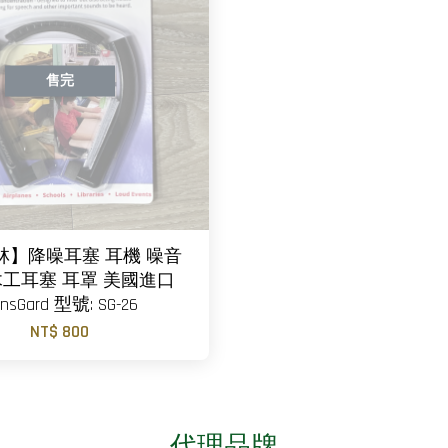
售完
林】降噪耳塞 耳機 噪音
木工耳塞 耳罩 美國進口
nsGard 型號: SG-26
NT$ 800
代理品牌