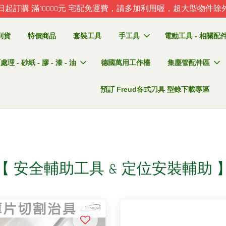
日起訂購 滿10000元 宅配免運費，請多加利用喔，超大型物件除
到貨
特價商品
套裝工具
手工具
電動工具 - 相關配件 
理 - 砂紙 - 膠 - 漆 - 油
德國萬用工作檯
集塵管配件區
預訂 Freud各式刀具 型錄下載專區
【 安全輔助工具 & 定位安裝輔助 