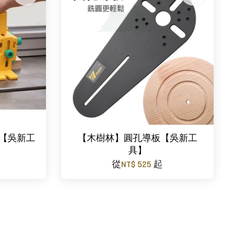
 【吳新工
【木樹林】圓孔導板【吳新工
具】
從
NT$ 525
起