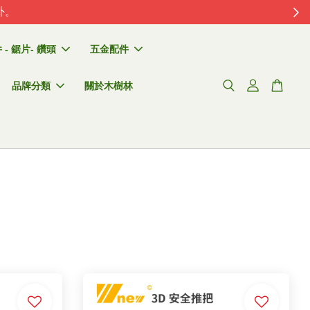
外。
- 鋸片- 鑽頭
五金配件
品牌分類
關於木樹林
】