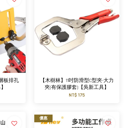
層板排孔
【木樹林】11吋防滑型C型夾-大力
具】
夾(有保護膠套)【吳新工具】
NT$ 175
優惠