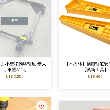
售完
】小型移動腳輪座 最大
【木樹林】抽屜軌道安
可承重230kg
【吳新工具】
NT$ 2,200
NT$ 460