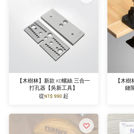
【木樹林】新款 KD螺絲 三合一
【木樹林
打孔器【吳新工具】
鏈
從
NT$ 990
起