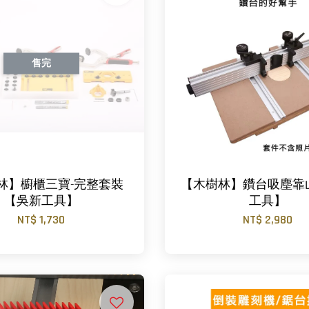
售完
林】櫥櫃三寶-完整套裝
【木樹林】鑽台吸塵靠
【吳新工具】
工具】
NT$ 1,730
NT$ 2,980