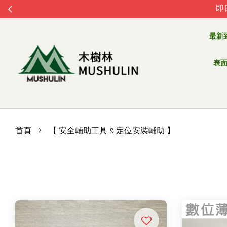
即
最新
表面處
›
首頁
【 安全輔助工具 & 定位安裝輔助 】