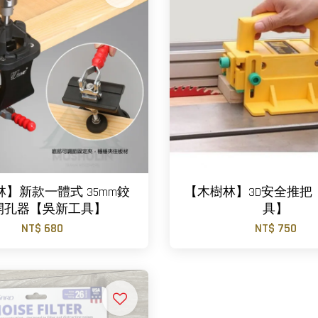
】新款一體式 35mm鉸
【木樹林】3D安全推把
開孔器【吳新工具】
具】
NT$ 680
NT$ 750