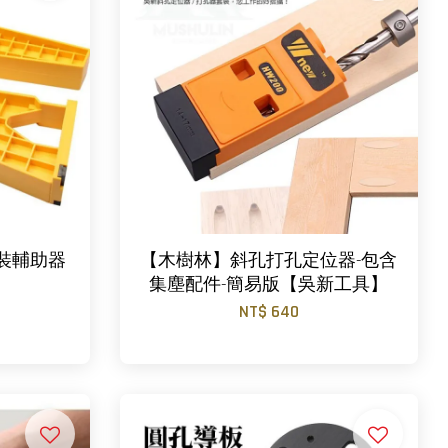
裝輔助器
【木樹林】斜孔打孔定位器-包含
集塵配件-簡易版【吳新工具】
NT$ 640