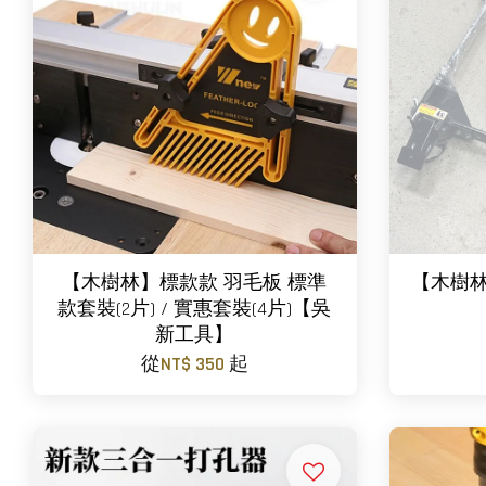
【木樹林】標款款 羽毛板 標準
【木樹林
款套裝(2片) / 實惠套裝(4片)【吳
新工具】
從
NT$ 350
起