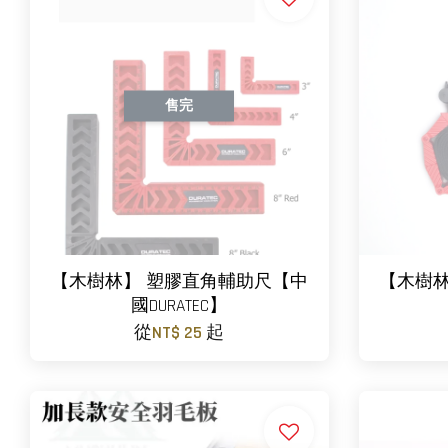
售完
【木樹林】 塑膠直角輔助尺【中
【木樹林
國DURATEC】
從
NT$ 25
起