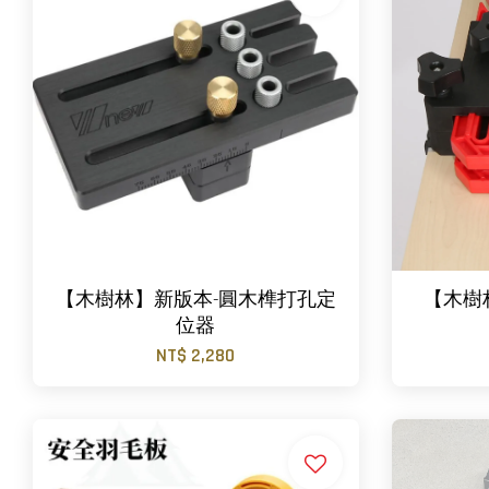
【木樹林】新版本-圓木榫打孔定
【木樹
位器
NT$ 2,280