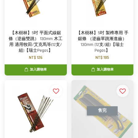
【木樹林】5吋 平面式線鋸
【木樹林】5吋 製榫專用 手
條（逆齒雙跳） 130mm 木工
鋸條 （逆齒單跳漸進齒）
用 適用牧田/艾克馬等(12支/
130mm (12支/組)【瑞士
組)【瑞士Pegas】
Pegas】
NT$ 126
NT$ 195
加入購物車
加入購物車
售完