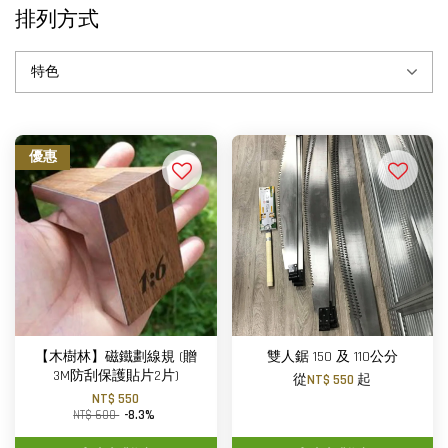
排列方式
優惠
【木樹林】磁鐵劃線規 (贈
雙人鋸 150 及 110公分
3M防刮保護貼片2片)
從
NT$ 550
起
NT$ 550
NT$ 600
-8.3%