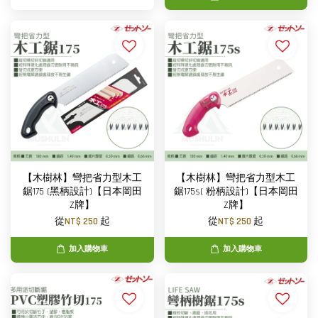
【木樹林】彎把省力型木工
【木樹林】彎把省力型木工
鋸175 (黑柄設計)【日本岡田
鋸175s( 粉柄設計)【日本岡田
Z牌】
Z牌】
從
NT$ 250
起
從
NT$ 250
起
加入購物車
加入購物車