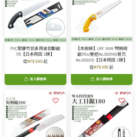
PVC塑膠竹切多用途切斷鋸
【木樹林】LIFE SAW 彎柄樹
175【日本岡田 Z牌】
鋸175s(整把No.30019)(替刃
No.30020)【日本岡田 Z牌】
從
NT$ 240
起
從
NT$ 235
起
加入購物車
加入購物車