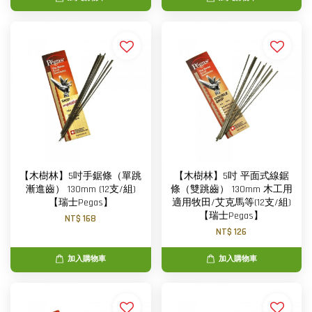
【木樹林】5吋手鋸條（單跳
【木樹林】5吋 平面式線鋸
漸進齒） 130mm (12支/組)
條（雙跳齒） 130mm 木工用
【瑞士Pegas】
適用牧田/艾克馬等(12支/組)
【瑞士Pegas】
NT$ 168
NT$ 126
加入購物車
加入購物車