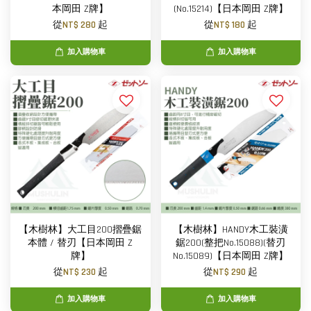
本岡田 Z牌】
(No.15214)【日本岡田 Z牌】
從
NT$ 280
起
從
NT$ 180
起
加入購物車
加入購物車
【木樹林】大工目200摺疊鋸
【木樹林】HANDY木工裝潢
本體 / 替刃【日本岡田 Z
鋸200(整把No.15088)(替刃
牌】
No.15089)【日本岡田 Z牌】
從
NT$ 230
起
從
NT$ 290
起
加入購物車
加入購物車