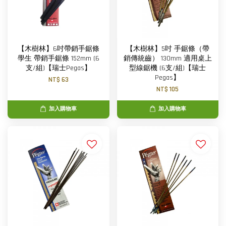
【木樹林】6吋帶銷手鋸條
【木樹林】5吋 手鋸條（帶
學生 帶銷手鋸條 152mm (6
銷傳統齒） 130mm 適用桌上
支/組)【瑞士Pegas】
型線鋸機 (6支/組)【瑞士
Pegas】
NT$ 63
NT$ 105
加入購物車
加入購物車