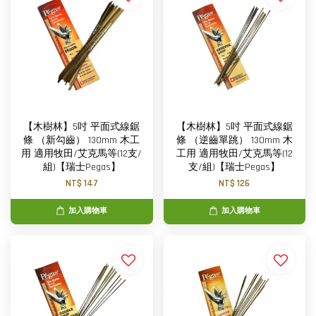
【木樹林】5吋 平面式線鋸
【木樹林】5吋 平面式線鋸
條 （新勾齒） 130mm 木工
條 （逆齒單跳） 130mm 木
用 適用牧田/艾克馬等(12支/
工用 適用牧田/艾克馬等(12
組)【瑞士Pegas】
支/組)【瑞士Pegas】
NT$ 147
NT$ 126
加入購物車
加入購物車