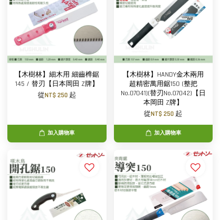
【木樹林】細木用 細齒榫鋸
【木樹林】HANDY金木兩用
145 / 替刃【日本岡田 Z牌】
超精密萬用鋸150 (整把
No.07041)(替刃No.07042)【日
從
NT$ 250
起
本岡田 Z牌】
從
NT$ 250
起
加入購物車
加入購物車