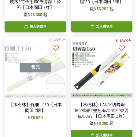
硬木&竹子用150夾背鋸 / 替
鋸150【日本岡田 Z牌】
刃【日本岡田 Z牌】
從
NT$ 280
起
從
NT$ 360
起
加入購物車
加入購物車
售完
【木樹林】竹細工150【日本
【木樹林】HANDY切齊鋸
岡田 Z牌】
160(榫鋸)(整把No.15092)(替刃
No.15093)【日本岡田 Z牌】
NT$ 580
從
NT$ 290
起
加入購物車