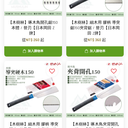
【木樹林】啄木鳥開孔鋸150
【木樹林】細木用 膠柄 導突
本體 / 替刃【日本岡田 Z
鋸150夾背鋸 / 替刃【日本岡
牌】
田 Z牌】
從
NT$ 260
起
從
NT$ 360
起
加入購物車
加入購物車
【木樹林】細木用 膠柄 導突
【木樹林】啄木鳥夾背開孔