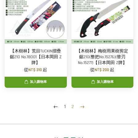
【木樹林】荒目TUCKIN摺疊
【木樹林】梅樹用果樹剪定
鋸210 No.18001【日本岡田 Z
鋸210(整把No.15276)(替刃
牌】
No.15277)【日本岡田 Z牌】
從
NT$ 310
起
從
NT$ 200
起
加入購物車
加入購物車
←
1
2
→