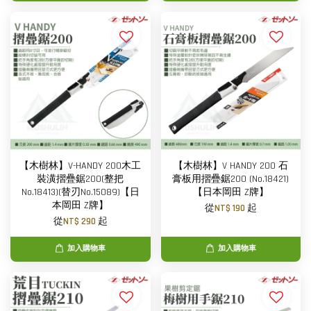
【木樹林】V-HANDY 200木工
【木樹林】V HANDY 200 石
裝潢摺疊鋸200(整把
膏板用摺疊鋸200 (No.18421)
No.18413)(替刃No.15089)【日
【日本岡田 Z牌】
本岡田 Z牌】
從
NT$ 190
起
從
NT$ 290
起
加入購物車
加入購物車