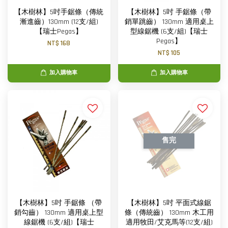
【木樹林】5吋手鋸條（傳統
【木樹林】5吋 手鋸條（帶
漸進齒）130mm (12支/組)
銷單跳齒） 130mm 適用桌上
【瑞士Pegas】
型線鋸機 (6支/組)【瑞士
Pegas】
NT$ 168
NT$ 105
加入購物車
加入購物車
售完
【木樹林】5吋 手鋸條 （帶
【木樹林】5吋 平面式線鋸
銷勾齒） 130mm 適用桌上型
條（傳統齒） 130mm 木工用
線鋸機 (6支/組)【瑞士
適用牧田/艾克馬等(12支/組)