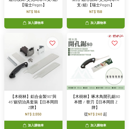
【瑞士Pegas】
支/組)【瑞士Pegas】
NT$ 184
NT$ 158
加入購物車
加入購物車
【木樹林】鋁合金製90°與
【木樹林】啄木鳥開孔鋸80
45°鋸切治具套裝【日本岡田
本體 / 替刃【日本岡田 Z
Z牌】
牌】
NT$ 2,550
從
NT$ 240
起
加入購物車
加入購物車