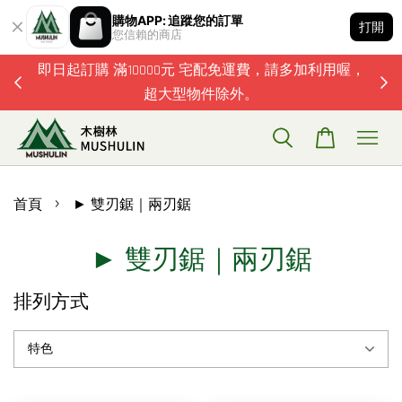
購物APP: 追蹤您的訂單
打開
您信賴的商店
題歡迎加
即日起訂購 滿10000元 宅配免運費，請多加利用喔，
超大型物件除外。
›
首頁
► 雙刃鋸｜兩刃鋸
► 雙刃鋸｜兩刃鋸
排列方式