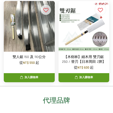
雙人鋸 150 及 110公分
【木樹林】細木用 雙刃鋸
250 / 替刃【日本岡田 Z牌】
從
NT$ 550
起
從
NT$ 600
起
加入購物車
加入購物車
代理品牌