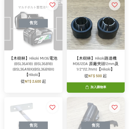
售完
【木樹林】Hikoki MV36電池
【木樹林】Hikoki路達機
(BSL36A18) (BSL36B18)
M3612DA 原廠夾頭12mm及
(BSL36A18X)(BSL36B18X)
1/2"(12.7mm)【Hikoki】
【Hikoki】
從
NT$ 500
起
從
NT$ 2,600
起
加入購物車
售完
售完