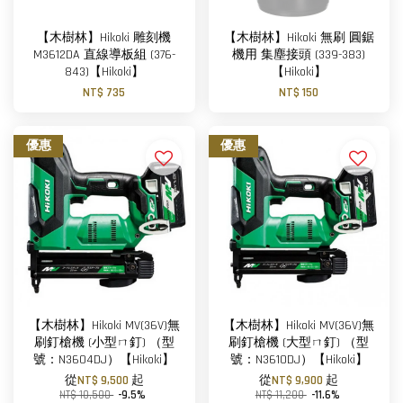
【木樹林】Hikoki 雕刻機
【木樹林】Hikoki 無刷 圓鋸
M3612DA 直線導板組 (376-
機用 集塵接頭 (339-383)
843)【Hikoki】
【Hikoki】
NT$ 735
NT$ 150
優惠
優惠
【木樹林】Hikoki MV(36V)無
【木樹林】Hikoki MV(36V)無
刷釘槍機 (小型ㄇ釘) （型
刷釘槍機 (大型ㄇ釘) （型
號：N3604DJ）【Hikoki】
號：N3610DJ）【Hikoki】
從
NT$ 9,500
起
從
NT$ 9,900
起
NT$ 10,500
-9.5%
NT$ 11,200
-11.6%