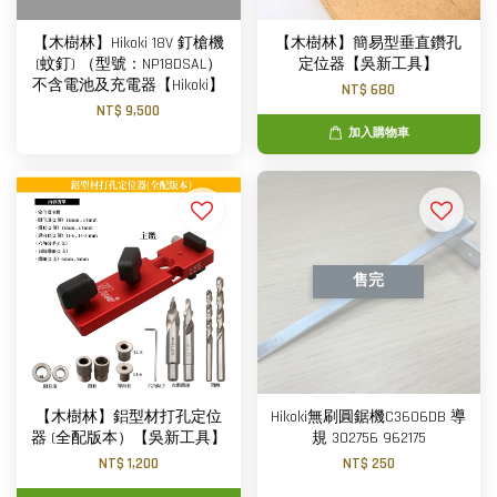
【木樹林】Hikoki 18V 釘槍機
【木樹林】簡易型垂直鑽孔
(蚊釘) （型號：NP18DSAL）
定位器【吳新工具】
不含電池及充電器【Hikoki】
NT$ 680
NT$ 9,500
加入購物車
售完
【木樹林】鋁型材打孔定位
Hikoki無刷圓鋸機C3606DB 導
器 (全配版本）【吳新工具】
規 302756 962175
NT$ 1,200
NT$ 250