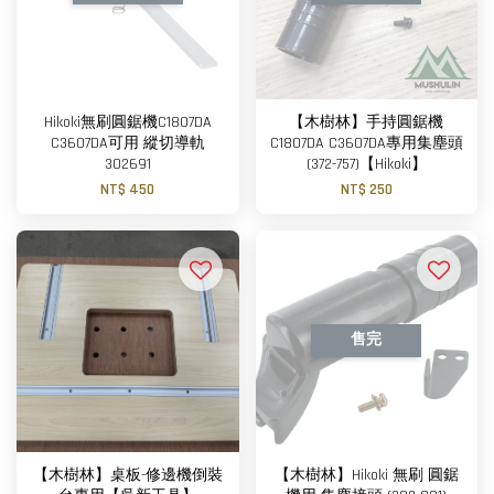
Hikoki無刷圓鋸機C1807DA
【木樹林】手持圓鋸機
C3607DA可用 縱切導軌
C1807DA C3607DA專用集塵頭
302691
(372-757)【Hikoki】
NT$ 450
NT$ 250
售完
【木樹林】桌板-修邊機倒裝
【木樹林】Hikoki 無刷 圓鋸