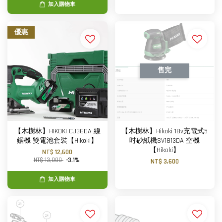
加入購物車
優惠
售完
【木樹林】HIKOKI CJ36DA 線
【木樹林】Hikoki 18v充電式5
鋸機 雙電池套裝【Hikoki】
吋砂紙機SV1813DA 空機
【Hikoki】
NT$ 12,600
NT$ 13,000
-3.1%
NT$ 3,600
加入購物車