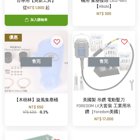
台專用【吳新工具】
機用 集塵接頭 (302-981)
【Hikoki】
從
NT$ 1,800
起
NT$ 300
加入購物車
優惠
售完
售完
【木樹林】旋風集塵桶
美國製 吊鑽 電動鑿刀
FOREDOM LX大套裝 工業用吊
NT$ 550
鑽［Foredom美國］
NT$ 600
-8.3%
NT$ 17,000