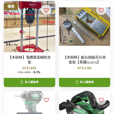
優惠
【木樹林】電鑽垂直輔助支
【木樹林】鋸台校驗百分表
架
套裝【美國igaging】
NT$ 1,650
NT$ 2,190
NT$ 1,800
-8.3%
加入購物車
加入購物車