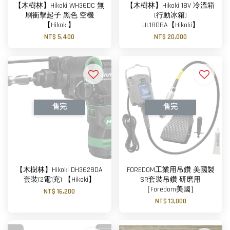
【木樹林】Hikoki WH36DC 無
【木樹林】Hikoki 18V 冷溫箱
刷衝擊起子 黑色 空機
(行動冰箱)
【Hikoki】
UL18DBA【Hikoki】
NT$ 5,400
NT$ 20,000
售完
售完
【木樹林】Hikoki DH3628DA
FOREDOM工業用吊鑽 美國製
套裝(2電1充) 【Hikoki】
SR套裝吊鑽 研磨用
［Foredom美國］
NT$ 16,200
NT$ 13,000