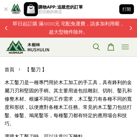
購物APP: 追蹤您的訂單
打開
您信賴的商店
題歡迎加
即日起訂購 滿10000元 宅配免運費，請多加利用喔，
超大型物件除外。
›
首頁
【 鑿刀 】
木工鑿刀是一種專門用於木工加工的手工具，具有鋒利的金
屬刀刃和堅固的手柄。其主要用途包括雕刻、切削、鑿孔和
修整木材。根據不同的工作需求，木工鑿刀有各種不同的寬
度和形狀，以便應對各種木工任務。常見的木工鑿刀包括打
鑿、修鑿、鳩尾鑿等，每種鑿刀都有特定的應用場合和技
巧。
選購木工鑿刀時，可以注意以下幾點