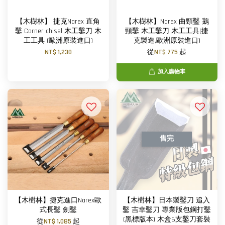
【木樹林】 捷克Narex 直角
【木樹林】Narex 曲頸鑿 鵝
鑿 Corner chisel 木工鑿刀 木
頸鑿 木工鑿刀 木工工具(捷
工工具 (歐洲原裝進口)
克製造,歐洲原裝進口)
NT$ 1,230
從
NT$ 775
起
加入購物車
售完
【木樹林】捷克進口Narex歐
【木樹林】日本製鑿刀 追入
式長鑿 劍鑿
鑿 吉幸鑿刀 專業版包鋼打鑿
(黑標版本) 木盒6支鑿刀套裝
從
NT$ 1,085
起