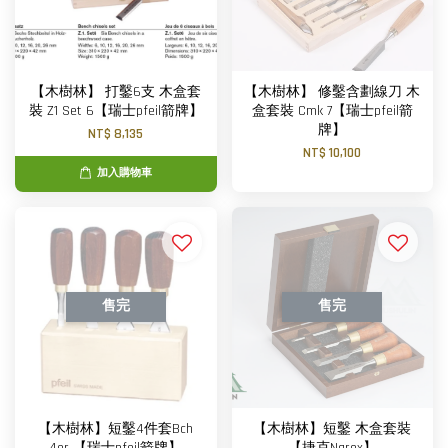
【木樹林】 打鑿6支 木盒套
【木樹林】 修鑿含劃線刀 木
裝 Z1 Set 6【瑞士pfeil箭牌】
盒套裝 Cmk 7【瑞士pfeil箭
牌】
NT$ 8,135
NT$ 10,100
加入購物車
售完
售完
【木樹林】短鑿4件套Bch
【木樹林】短鑿 木盒套裝
4er 【瑞士pfeil箭牌】
【捷克Narex】