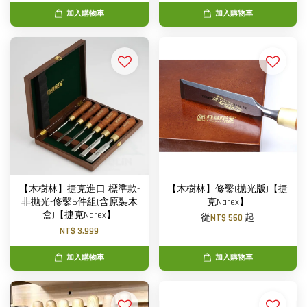
加入購物車
加入購物車
【木樹林】捷克進口 標準款-
【木樹林】修鑿(拋光版)【捷
非拋光-修鑿6件組(含原裝木
克Narex】
盒)【捷克Narex】
從
NT$ 560
起
NT$ 3,999
加入購物車
加入購物車