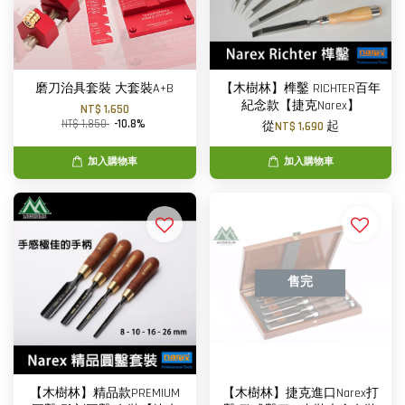
磨刀治具套裝 大套裝A+B
【木樹林】榫鑿 RICHTER百年
紀念款【捷克Narex】
NT$ 1,650
NT$ 1,850
-10.8%
從
NT$ 1,690
起
加入購物車
加入購物車
售完
【木樹林】精品款PREMIUM
【木樹林】捷克進口Narex打