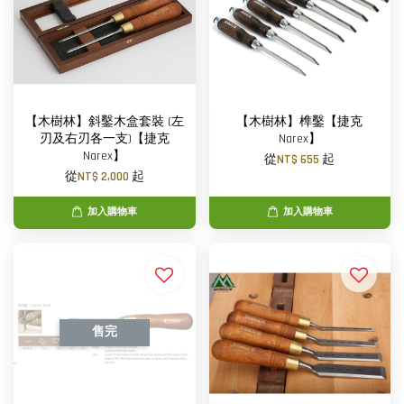
【木樹林】斜鑿木盒套裝 (左
【木樹林】榫鑿【捷克
刃及右刃各一支)【捷克
Narex】
Narex】
從
NT$ 655
起
從
NT$ 2,000
起
加入購物車
加入購物車
售完