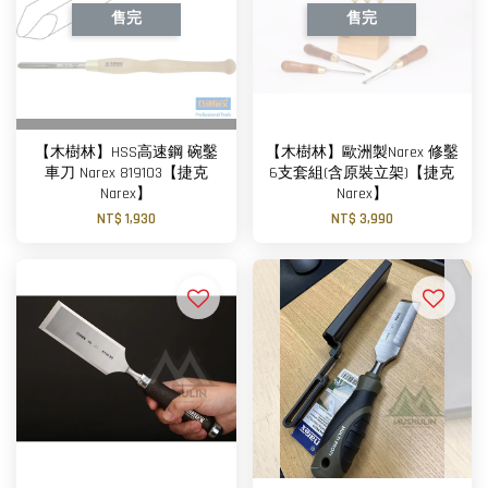
售完
售完
【木樹林】HSS高速鋼 碗鑿
【木樹林】歐洲製Narex 修鑿
車刀 Narex 819103【捷克
6支套組(含原裝立架)【捷克
Narex】
Narex】
NT$ 1,930
NT$ 3,990