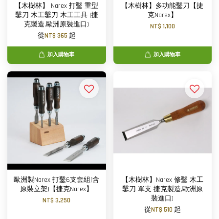
【木樹林】 Narex 打鑿 重型
【木樹林】多功能鑿刀【捷
鑿刀 木工鑿刀 木工工具 (捷
克Narex】
克製造,歐洲原裝進口)
NT$ 1,100
從
NT$ 365
起
加入購物車
加入購物車
歐洲製Narex 打鑿6支套組(含
【木樹林】Narex 修鑿 木工
原裝立架)【捷克Narex】
鑿刀 單支 捷克製造,歐洲原
裝進口)
NT$ 3,250
從
NT$ 510
起