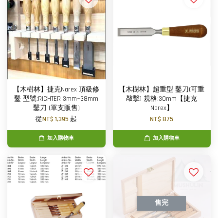
【木樹林】捷克Narex 頂級修
【木樹林】超重型 鑿刀(可重
鑿 型號:RICHTER 3mm~38mm
敲擊) 規格:30mm【捷克
鑿刀 (單支販售)
Narex】
從
NT$ 1,395
起
NT$ 875
加入購物車
加入購物車
售完