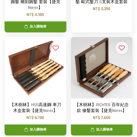
圓鑿 雕刻圓鑿 套裝【捷克
鑿 歐式鑿刀 6支裝木盒套裝
Narex】
NT$ 3,350
NT$ 4,185
加入購物車
【木樹林】HSS高速鋼 車刀
【木樹林】RICHTER 百年紀念
木盒套裝【捷克Narex】
款 修鑿套裝【捷克Narex】
NT$ 9,790
NT$ 7,600
加入購物車
加入購物車