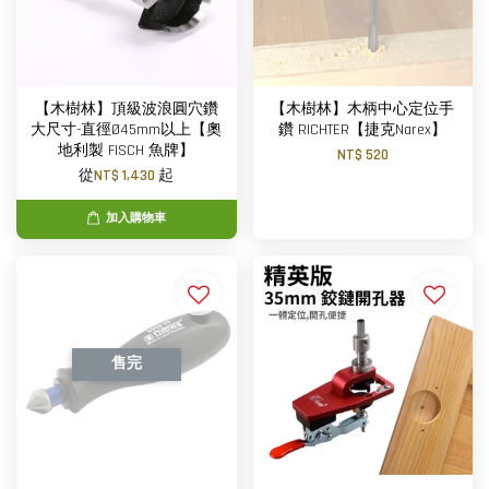
【木樹林】頂級波浪圓穴鑽
【木樹林】木柄中心定位手
大尺寸-直徑Ø45mm以上【奧
鑽 RICHTER【捷克Narex】
地利製 FISCH 魚牌】
NT$ 520
從
NT$ 1,430
起
加入購物車
售完