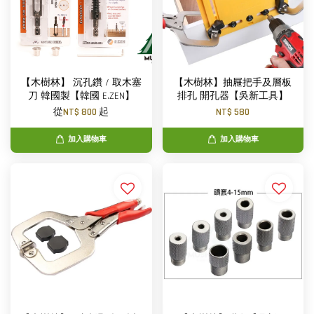
【木樹林】 沉孔鑽 / 取木塞
【木樹林】抽屜把手及層板
刀 韓國製【韓國 E.ZEN】
排孔 開孔器【吳新工具】
從
NT$ 800
起
NT$ 580
加入購物車
加入購物車