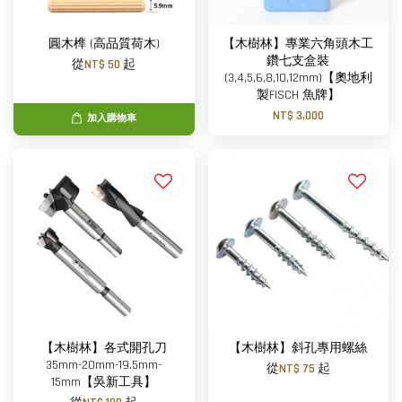
圓木榫 (高品質荷木)
【木樹林】專業六角頭木工
鑽七支盒裝
從
NT$ 50
起
(3,4,5,6,8,10,12mm)【奧地利
製FISCH 魚牌】
NT$ 3,000
加入購物車
【木樹林】各式開孔刀
【木樹林】斜孔專用螺絲
35mm-20mm-19.5mm-
從
NT$ 75
起
15mm【吳新工具】