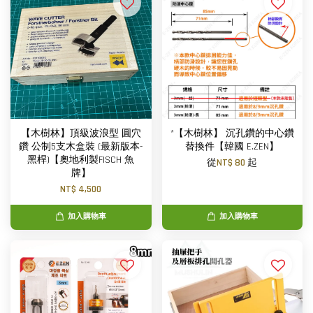
【木樹林】頂級波浪型 圓穴
*【木樹林】 沉孔鑽的中心鑽
鑽 公制5支木盒裝 (最新版本-
替換件【韓國 E.ZEN】
黑桿)【奧地利製FISCH 魚
從
NT$ 80
起
牌】
NT$ 4,500
加入購物車
加入購物車