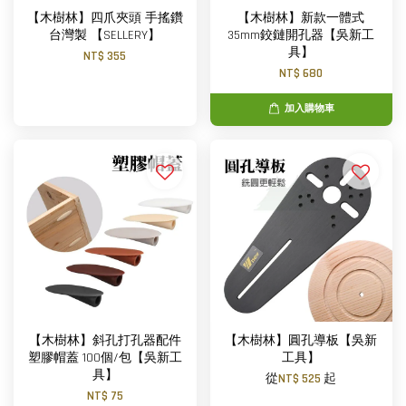
【木樹林】四爪夾頭 手搖鑽
【木樹林】新款一體式
台灣製 【SELLERY】
35mm鉸鏈開孔器【吳新工
具】
NT$ 355
NT$ 680
加入購物車
【木樹林】斜孔打孔器配件
【木樹林】圓孔導板【吳新
塑膠帽蓋 100個/包【吳新工
工具】
具】
從
NT$ 525
起
NT$ 75