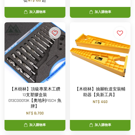
從
NT$ 100
起
加入購物車
加入購物車
【木樹林】頂級專業木工鑽
【木樹林】抽屜軌道安裝輔
13支塑膠盒裝
助器【吳新工具】
013C00013K【奧地利FISCH 魚
NT$ 460
牌】
NT$ 8,700
加入購物車
加入購物車