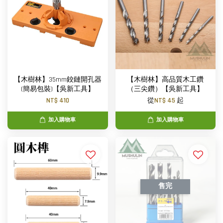
【木樹林】35mm鉸鏈開孔器
【木樹林】高品質木工鑽
(簡易包裝)【吳新工具】
（三尖鑽）【吳新工具】
NT$ 410
從
NT$ 45
起
加入購物車
加入購物車
售完