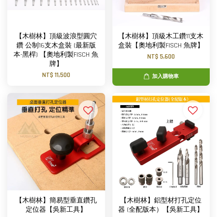
【木樹林】頂級波浪型圓穴
【木樹林】頂級木工鑽11支木
鑽 公制16支木盒裝 (最新版
盒裝【奧地利製FISCH 魚牌】
本-黑桿) 【奧地利製FISCH 魚
NT$ 5,600
牌】
NT$ 11,500
加入購物車
【木樹林】簡易型垂直鑽孔
【木樹林】鋁型材打孔定位
定位器【吳新工具】
器 (全配版本）【吳新工具】