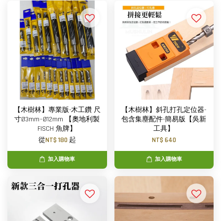
【木樹林】專業版-木工鑽 尺
【木樹林】斜孔打孔定位器-
寸Ø3mm~Ø12mm 【奧地利製
包含集塵配件-簡易版【吳新
FISCH 魚牌】
工具】
從
NT$ 180
起
NT$ 640
加入購物車
加入購物車