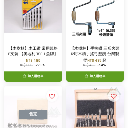
【木樹林】木工鑽 常用規格
【木樹林】手搖鑽 三爪夾頭
8支裝 【奧地利FISCH 魚牌】
12吋木柄手搖弓型鑽 台灣製
NT$ 480
從
NT$ 435
起
NT$ 660
-27.3%
NT$ 470
-7.4%
加入購物車
加入購物車
售完