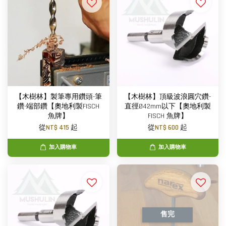
【木樹林】製筆專用鑽頭-筆
【木樹林】頂級波浪圓穴鑽-
鑽-端部鑽【奧地利製FISCH
直徑Ø42mm以下【奧地利製
魚牌】
FISCH 魚牌】
從
NT$ 415
起
從
NT$ 600
起
加入購物車
加入購物車
售完