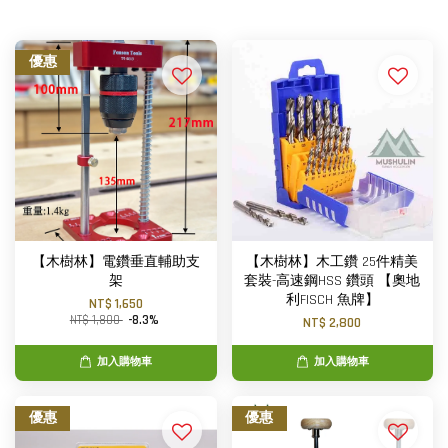
優惠
【木樹林】電鑽垂直輔助支
【木樹林】木工鑽 25件精美
架
套裝-高速鋼HSS 鑽頭 【奧地
利FISCH 魚牌】
NT$ 1,650
NT$ 1,800
-8.3%
NT$ 2,800
加入購物車
加入購物車
優惠
優惠