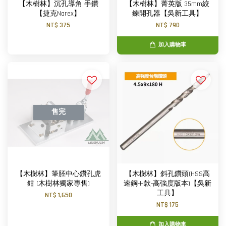
【木樹林】沉孔導角 手鑽
【木樹林】菁英版 35mm絞
【捷克Narex】
鍊開孔器【吳新工具】
NT$ 375
NT$ 790
加入購物車
售完
【木樹林】筆胚中心鑽孔虎
【木樹林】斜孔鑽頭(HSS高
鉗 (木樹林獨家專售)
速鋼-H款-高強度版本)【吳新
工具】
NT$ 1,650
NT$ 175
加入購物車