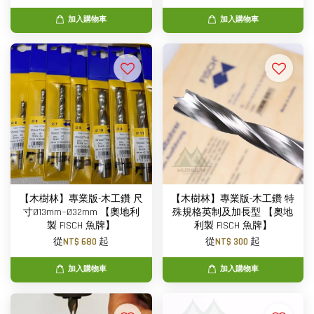
加入購物車
加入購物車
【木樹林】專業版-木工鑽 尺
【木樹林】專業版-木工鑽 特
寸Ø13mm~Ø32mm 【奧地利
殊規格英制及加長型 【奧地
製 FISCH 魚牌】
利製 FISCH 魚牌】
從
NT$ 680
起
從
NT$ 300
起
加入購物車
加入購物車