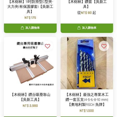
【木樹林】11吋防滑型C型夾-
【木樹林】鑽套【吳新工
大力夾(有保護膠套)【吳新工
具】
具】
從
NT$ 80
起
NT$ 175
加入購物車
加入購物車
【木樹林】鑽台吸塵靠山
【木樹林】最強之專業木工
【吳新工具】
鑽一套五支(4-5-6-8-10 mm)
【奧地利製FISCH 魚牌】
NT$ 2,980
NT$ 1,500