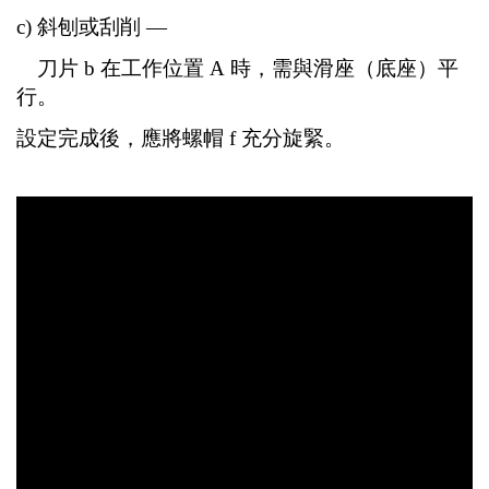
c) 斜刨或刮削 —
刀片 b 在工作位置 A 時，需與滑座（底座）平
行。
設定完成後，應將螺帽 f 充分旋緊。