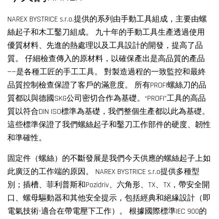
NAREX BYSTRICE s.r.o.提供的系列由手動工具組成，主要由螺
絲起子和木工鑿刀組成。 九十年的手動工具生產透過使用
優質材料、先進的熱處理以及工具設計的開發，提高了品
質。 仔細檢查傳入的原材料，以確保產出是高品質的產品
——是各種工匠的手工工具。 對製造過程的一致監控和最終
品質控制檢查保證了客戶的滿意度。 所有PROFI螺絲刀的品
質都以與德國SKG公司密切合作為基礎。“PROFI”工具的高品
質以符合DIN ISO標準為基礎，我們整個生產都以此為基礎。
這些標準保證了我們螺絲起子和鑿刀工作部件的硬度、韌性
和準確性。
固定件（螺絲）的不斷發展是我們今天供應的螺絲起子上如
此廣泛的工作端的原因。 NAREX BYSTRICE s.r.o提供多種型
別；插槽、菲利普斯和Pozidriv、六角形、TX、TX，帶安全開
口、螺母驅動器和其他安全提示，包括經典和絕緣設計（即
電氣技術-適合在帶電壓下工作）。 根據國際標準IEC 900的