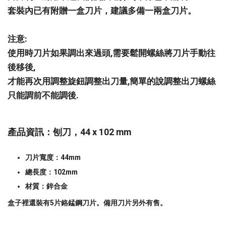
套裝內已有附贈一盒刀片，建議多備一兩盒刀片。
注意:
使用時刀片如果調出來過頭,需要鬆開螺絲將刀片手動往
後移後,
才能再次用調整旋鈕調整出刀量,簡單的說調整出刀螺絲
只能調前不能調後.
產品資訊：刨刀，44 x 102 mm
刀片寬度：44mm
總長度：102mm
材質：鋅合金
盒子裡還裝有5片鉻錳鋼刀片。備用刀片另外有售。