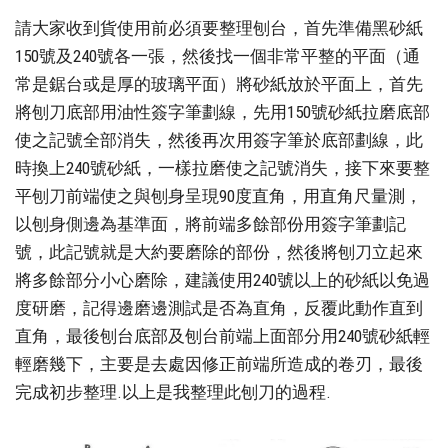
請大家收到貨使用前必須要整理刨台，首先準備黑砂紙
150號及240號各一張，然後找一個非常平整的平面（通
常是鋸台或是厚的玻璃平面）將砂紙放於平面上，首先
將刨刀底部用油性簽字筆劃線，先用150號砂紙拉磨底部
使之記號全部消失，然後再次用簽字筆於底部劃線，此
時換上240號砂紙，一樣拉磨使之記號消失，接下來要整
平刨刀前端使之與刨身呈現90度直角，用直角尺量測，
以刨身側邊為基準面，將前端多餘部份用簽字筆劃記
號，此記號就是大約要磨除的部份，然後將刨刀立起來
將多餘部分小心磨除，建議使用240號以上的砂紙以免過
度研磨，記得邊磨邊測試是否為直角，反覆此動作直到
直角，最後刨台底部及刨台前端上面部分用240號砂紙輕
輕磨幾下，主要是去處因修正前端所造成的卷刃，最後
完成初步整理.以上是我整理此刨刀的過程.