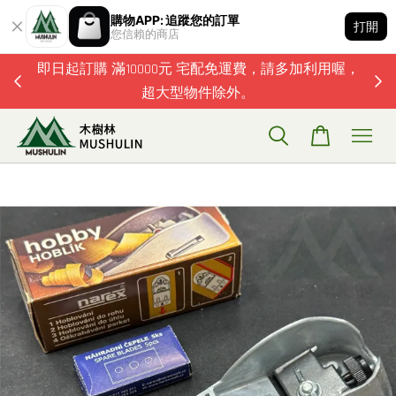
購物APP: 追蹤您的訂單
打開
您信賴的商店
題歡迎加
即日起訂購 滿10000元 宅配免運費，請多加利用喔，
超大型物件除外。