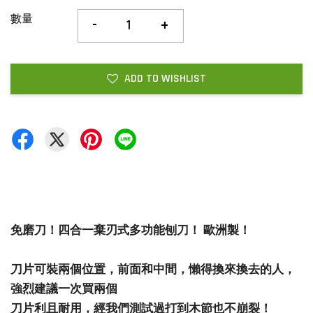
數量
-
+
ADD TO WISHLIST
免磨刀！四合一棄刃式多功能刨刀！ 歐洲製！
刀片可裝兩個位置，前面和中間，懶得換來換去的人，
強烈建議一次買兩個
刀片利且耐用，經我們測試過打到木節也不崩裂！