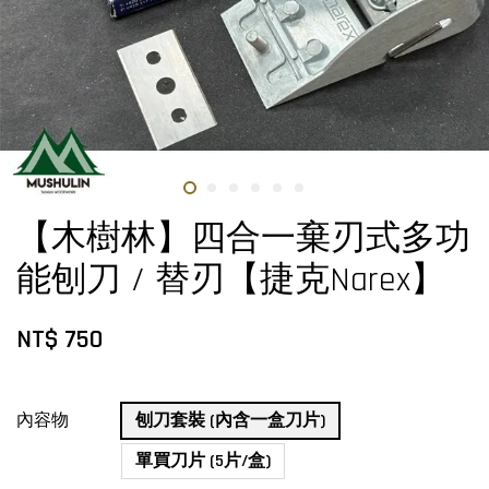
【木樹林】四合一棄刃式多功
能刨刀 / 替刃【捷克Narex】
NT$ 750
內容物
刨刀套裝 (內含一盒刀片)
單買刀片 (5片/盒)