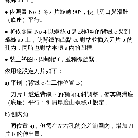
螺絲 ab 上。
● 依照圖 No 3 將刀片旋轉 90°，使其刃口與滑鞋
（底座）平行。
● 將依照圖 No 4 以螺絲 d 調成傾斜的背鐵 c 裝到
螺絲 ab 上；使背鐵的凸點 cc 對準並插入刀片 b 的
孔內，同時也對準本體 a 內的凹槽。
● 裝上墊圈 e 與螺帽 f，並稍微旋緊。
依用途設定刀片如下：
a) 平刨（背鐵 c 在工作位置 B）—
刀片 b 透過背鐵 c 的側向傾斜調整，使其與滑座
（底座）平行；刨屑厚度由螺絲 d 設定。
b) 刨內角 —
同位置 a)，但需在左右孔的允差範圍內，增加刀
片 b 的伸出量。