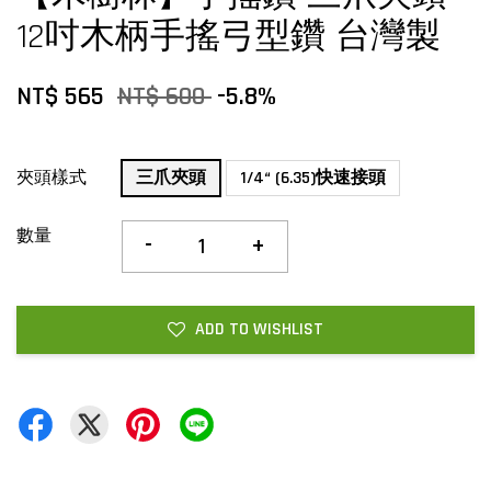
12吋木柄手搖弓型鑽 台灣製
NT$ 565
NT$ 600
-5.8%
夾頭樣式
三爪夾頭
1/4“ (6.35)快速接頭
數量
-
+
ADD TO WISHLIST