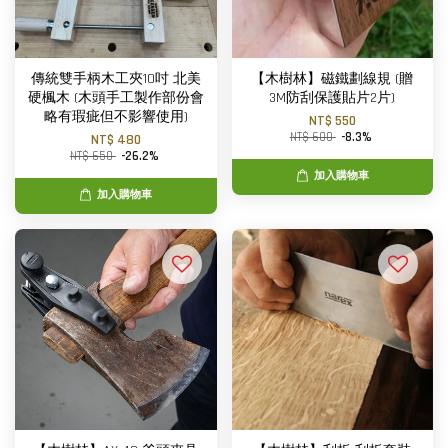
傳統雙手柄木工夾10吋 北美
【木樹林】磁鐵劃線規 (贈
硬楓木 (木頭手工製作部份會
3M防刮保護貼片2片)
略有瑕疵但不影響使用)
NT$ 550
NT$ 600
-8.3%
NT$ 480
NT$ 650
-26.2%
加入購物車
加入購物車