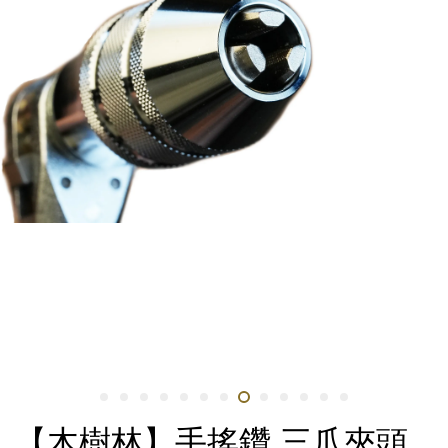
【木樹林】手搖鑽 三爪夾頭