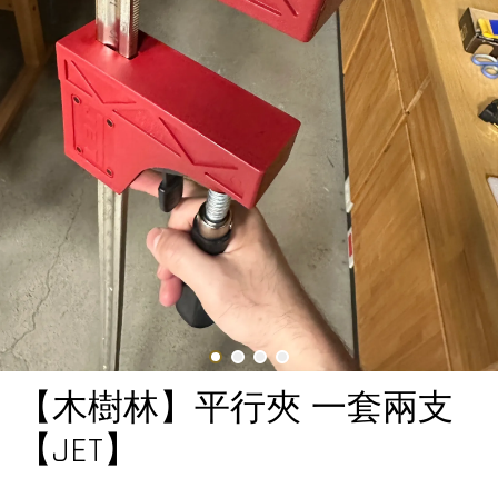
【木樹林】平行夾 一套兩支
【JET】