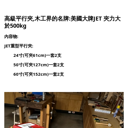
高級平行夾,木工界的名牌:美國大牌JET 夾力大
於500kg
內容物:
JET重型平行夾:
24寸(可夾61cm)一套2支
50寸(可夾127cm)
一套
2
支
60寸(可夾152cm)
一套
2
支