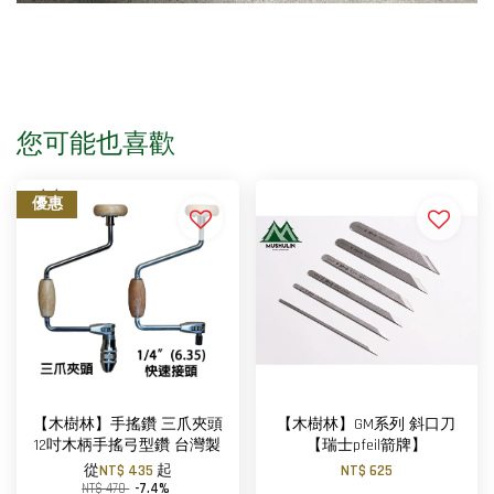
您可能也喜歡
優惠
【木樹林】手搖鑽 三爪夾頭
【木樹林】GM系列 斜口刀
12吋木柄手搖弓型鑽 台灣製
【瑞士pfeil箭牌】
從
NT$ 435
起
NT$ 625
NT$ 470
-7.4%