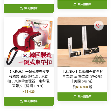
加入購物車
加入購物車
【木樹林】一鍵式束帶支架
【木樹林】活動組合直角尺
韓國製 束線帶扣環，束線
單支裝 及 雙支裝 (純公制)
扣，束線帶整理器，束帶環,
【美國igaging】
束帶扣【韓國 E.ZEN】
從
NT$ 780
起
NT$ 420
加入購物車
加入購物車