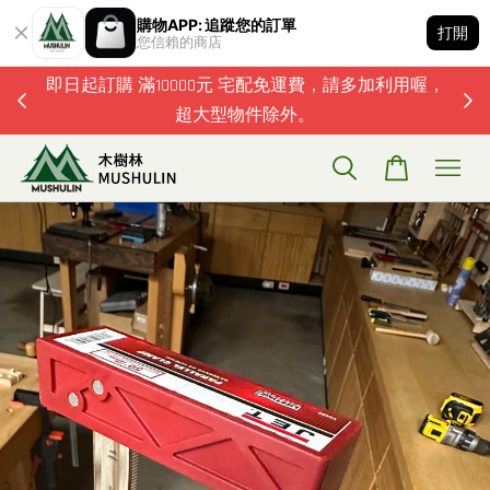
購物APP: 追蹤您的訂單
打開
您信賴的商店
題歡迎加
即日起訂購 滿10000元 宅配免運費，請多加利用喔，
超大型物件除外。