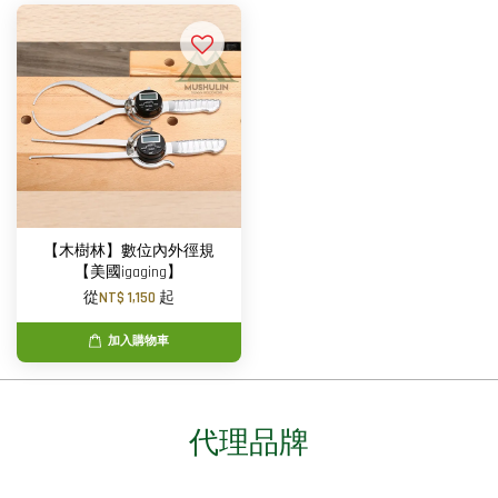
【木樹林】數位內外徑規
【美國igaging】
從
NT$ 1,150
起
加入購物車
代理品牌