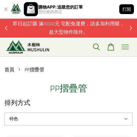
購物APP: 追蹤您的訂單
打開
您信賴的商店
題歡迎加
即日起訂購 滿10000元 宅配免運費，請多加利用喔，
超大型物件除外。
›
首頁
PP摺疊管
PP摺疊管
排列方式