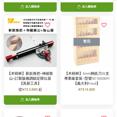
加入購物車
加入購物車
售完
【木樹林】新款推把+伸縮靠
【木樹林】6mm柄銑刀26支
山+訂製版微調鎖定限位器
專業級套裝 (型號92-10006P)
【吳新工具】
【義大利Freud】
從
NT$ 2,880
起
NT$ 14,800
加入購物車