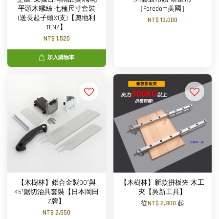
平頭木螺絲 七種尺寸套裝
［Foredom美國］
(送長起子頭X1支)【奧地利
NT$ 13,000
TENZ】
NT$ 1,520
加入購物車
【木樹林】鋁合金製90°與
【木樹林】新款拼板夾 木工
45°鋸切治具套裝【日本岡田
夾【吳新工具】
Z牌】
從
NT$ 2,800
起
NT$ 2,550