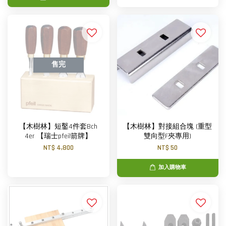
售完
【木樹林】短鑿4件套Bch
【木樹林】對接組合塊 (重型
4er 【瑞士pfeil箭牌】
雙向型F夾專用)
NT$ 4,800
NT$ 50
加入購物車