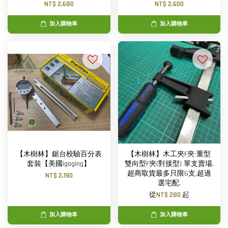
NT$ 2,680
NT$ 2,600
加入購物車
加入購物車
【木樹林】鋸台校驗百分表
【木樹林】木工夾F夾-重型
套裝【美國igaging】
雙向型F夾(對接型) 單支賣場,
超商取貨最多只限6支,超過
NT$ 2,190
選宅配.
從
NT$ 280
起
加入購物車
加入購物車