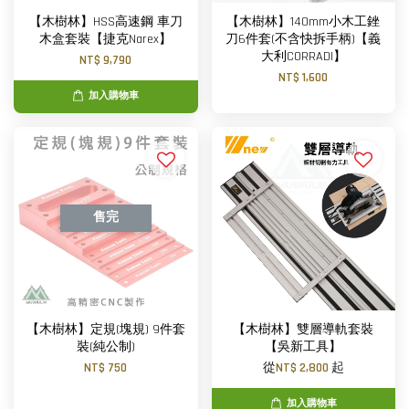
【木樹林】HSS高速鋼 車刀
【木樹林】140mm小木工銼
木盒套裝【捷克Narex】
刀6件套(不含快拆手柄)【義
大利CORRADI】
NT$ 9,790
NT$ 1,600
加入購物車
售完
【木樹林】定規(塊規) 9件套
【木樹林】雙層導軌套裝
裝(純公制)
【吳新工具】
NT$ 750
從
NT$ 2,800
起
加入購物車