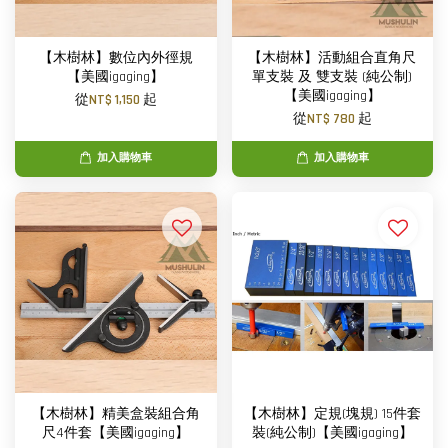
【木樹林】數位內外徑規
【木樹林】活動組合直角尺
【美國igaging】
單支裝 及 雙支裝 (純公制)
【美國igaging】
從
NT$ 1,150
起
從
NT$ 780
起
加入購物車
加入購物車
【木樹林】精美盒裝組合角
【木樹林】定規(塊規) 15件套
尺4件套【美國igaging】
裝(純公制)【美國igaging】