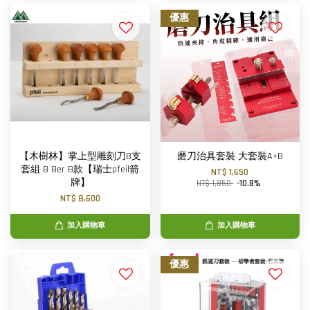
優惠
【木樹林】掌上型雕刻刀8支
磨刀治具套裝 大套裝A+B
套組 B 8er B款【瑞士pfeil箭
NT$ 1,650
牌】
NT$ 1,850
-10.8%
NT$ 8,600
加入購物車
加入購物車
優惠