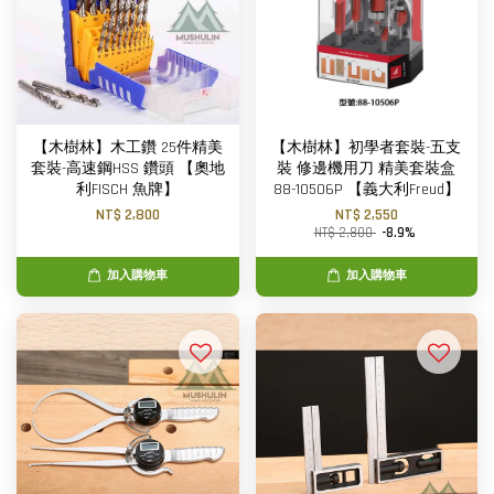
【木樹林】木工鑽 25件精美
【木樹林】初學者套裝-五支
套裝-高速鋼HSS 鑽頭 【奧地
裝 修邊機用刀 精美套裝盒
利FISCH 魚牌】
88-10506P 【義大利Freud】
NT$ 2,800
NT$ 2,550
NT$ 2,800
-8.9%
加入購物車
加入購物車