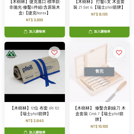
【木樹林】捷克進口 標準款-
【木樹林】 打鑿6支 木盒套
非拋光-修鑿6件組(含原裝木
裝 Z1 Set 6【瑞士pfeil箭牌】
盒)【捷克Narex】
NT$ 8,135
NT$ 3,999
加入購物車
加入購物車
售完
【木樹林】12位 布套 (RI 12)
【木樹林】 修鑿含劃線刀 木
【瑞士pfeil箭牌】
盒套裝 Cmk 7【瑞士pfeil箭
牌】
NT$ 2,840
NT$ 10,100
加入購物車