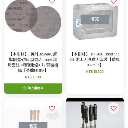
售完
【木樹林】5英吋(125mm) 網
【木樹林】HTK-906 Hand Tool
狀圓盤砂紙 型號:Abranet,試
Kit 木工刀具磨刀套裝【瑞典
用套組 8種號數各6片,背面植
TORMEK】
絨【芬蘭MIRKA】
NT$ 10,500
NT$ 1,080
加入購物車
售完