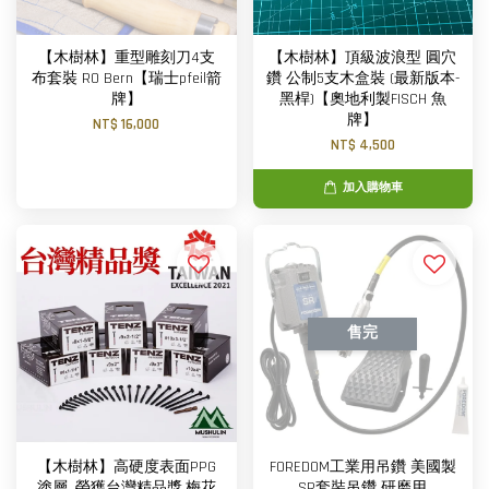
【木樹林】重型雕刻刀4支
【木樹林】頂級波浪型 圓穴
布套裝 RO Bern【瑞士pfeil箭
鑽 公制5支木盒裝 (最新版本-
牌】
黑桿)【奧地利製FISCH 魚
牌】
NT$ 16,000
NT$ 4,500
加入購物車
售完
【木樹林】高硬度表面PPG
FOREDOM工業用吊鑽 美國製
塗層, 榮獲台灣精品獎,梅花
SR套裝吊鑽 研磨用