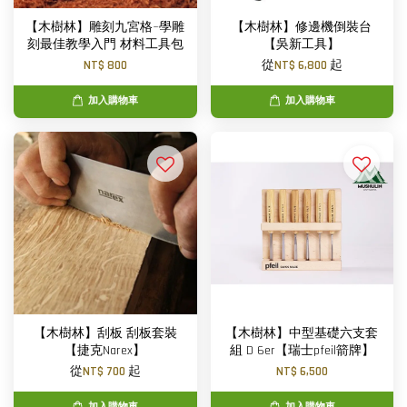
【木樹林】雕刻九宮格~學雕
【木樹林】修邊機倒裝台
刻最佳教學入門 材料工具包
【吳新工具】
NT$ 800
從
NT$ 6,800
起
加入購物車
加入購物車
【木樹林】刮板 刮板套裝
【木樹林】中型基礎六支套
【捷克Narex】
組 D 6er【瑞士pfeil箭牌】
從
NT$ 700
起
NT$ 6,500