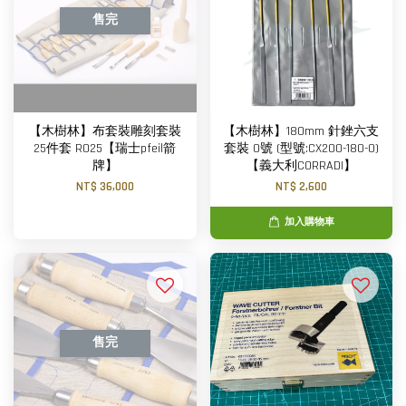
售完
【木樹林】布套裝雕刻套裝
【木樹林】180mm 針銼六支
25件套 RO25【瑞士pfeil箭
套裝 0號 (型號:CX200-180-0)
牌】
【義大利CORRADI】
NT$ 36,000
NT$ 2,600
加入購物車
售完