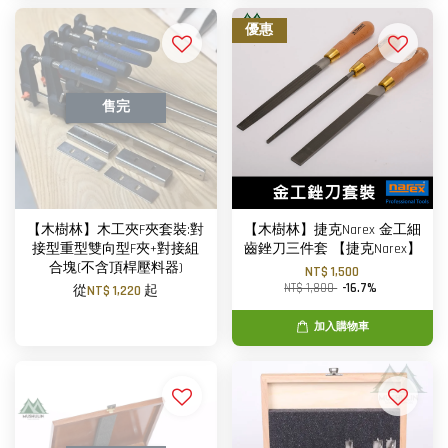
優惠
售完
【木樹林】木工夾F夾套裝:對
【木樹林】捷克Narex 金工細
接型重型雙向型F夾+對接組
齒銼刀三件套 【捷克Narex】
合塊(不含頂桿壓料器)
NT$ 1,500
NT$ 1,800
-16.7%
從
NT$ 1,220
起
加入購物車