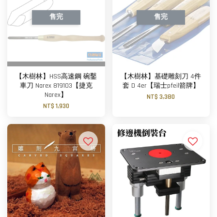
售完
售完
【木樹林】HSS高速鋼 碗鑿
【木樹林】基礎雕刻刀 4件
車刀 Narex 819103【捷克
套 D 4er【瑞士pfeil箭牌】
Narex】
NT$ 3,380
NT$ 1,930