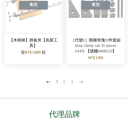
售完
售完
【木樹林】拼板夾【吳新工
［代號V］階梯夾塊10件套組
具】
Step clamp set 10 pieces
24412 【德國WABECO】
從
NT$ 1,800
起
NT$ 1,100
←
1
2
3
→
代理品牌