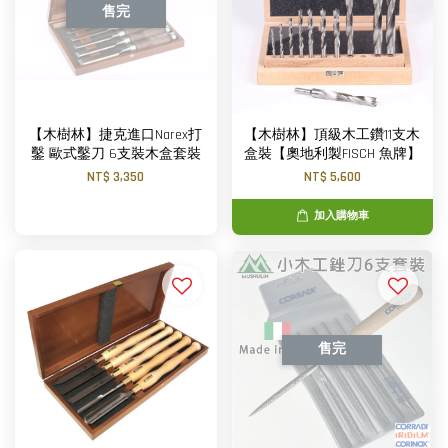
售完
【木樹林】捷克進口Narex打
【木樹林】頂級木工鑽11支木
鑿 歐式鑿刀 6支裝木盒套裝
盒裝【奧地利製FISCH 魚牌】
NT$ 3,350
NT$ 5,600
加入購物車
售完