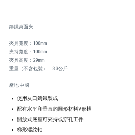
鑄鐵桌面夾
夾具寬度：100mm
夾持寬度：100mm
夾具高度：29mm
重量（不含包裝）：3.3公斤
產地:中國
使用灰口鑄鐵製成
配有水平和垂直的圓形材料V形槽
開放式底座可夾持或穿孔工件
梯形螺紋軸