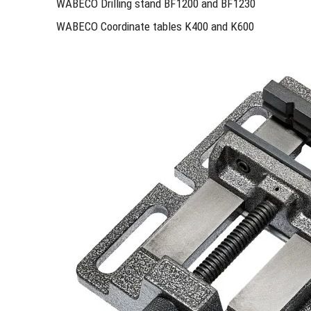
WABECO Drilling stand BF1200 and BF1230
WABECO Coordinate tables K400 and K600