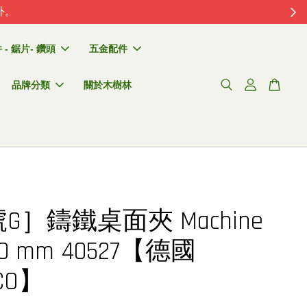
外。
- 鋸片- 鑽頭
五金配件
品牌分類
關於木樹林
G］鑄鐵桌面夾 Machine
100 mm 40527【德國
CO】