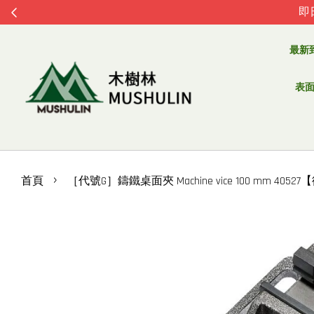
即
最新
表面處
›
首頁
［代號G］鑄鐵桌面夾 Machine vice 100 mm 4052