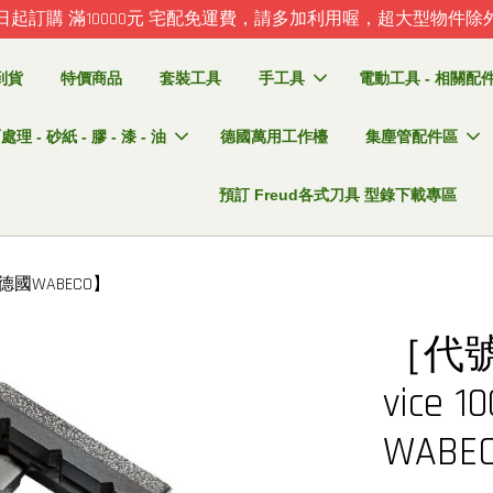
日起訂購 滿10000元 宅配免運費，請多加利用喔，超大型物件除
到貨
特價商品
套裝工具
手工具
電動工具 - 相關配件 
理 - 砂紙 - 膠 - 漆 - 油
德國萬用工作檯
集塵管配件區
預訂 Freud各式刀具 型錄下載專區
7【德國WABECO】
［代號
vice 
WABE