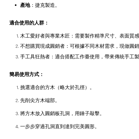
產地
：捷克製造。
適合使用的人群
：
木工愛好者與專業木匠：需要製作精準尺寸、表面質
不想購買現成圓銷者：可根據不同木材需求，現做圓
手工具狂熱者：適合搭配工作臺使用，帶來傳統手工
簡易使用方式
：
挑選適合的方木（略大於孔徑）。
先削尖方木端部。
將方木放入圓銷板孔洞，用錘子敲擊。
一步步穿過孔洞直到達到完美圓形。