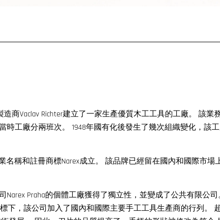
19年，當時製造商Vaclav Richter建立了一家生產優質木工工具的
分兩班次。 1948年國有化後發生了幾次組織變化，該工廠於195
業名稱和註冊商標Narex成立。 該品牌已經留在國內和國際市場
Praha的個體工廠獲得了獨立性，並變成了公共有限公司。 Bystrice
o.。 在NAREX的商標下，該公司加入了國內和國際主要手工工具生產商的