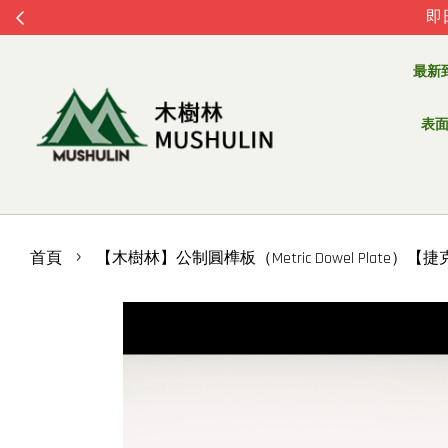
即
最新
表面處
›
首頁
【木樹林】公制圓榫板（Metric Dowel Plate）【捷克