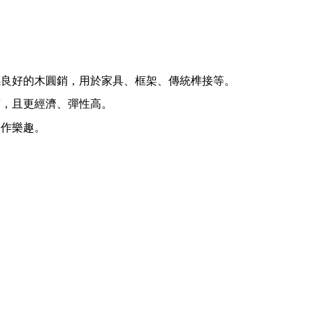
感良好的木圓銷，用於家具、框架、傳統榫接等。
銷，且更經濟、彈性高。
製作樂趣。