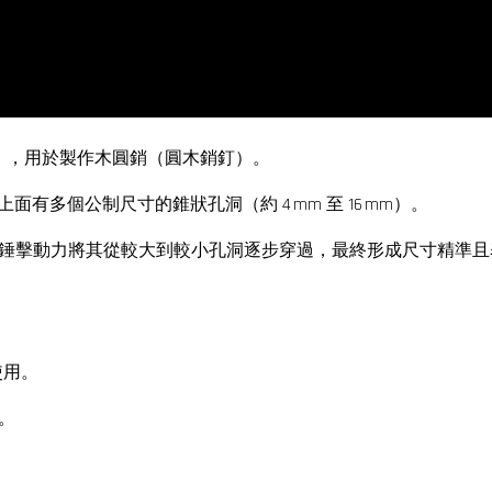
）
，用於製作木圓銷（圓木銷釘）。
面有多個公制尺寸的錐狀孔洞（約 4 mm 至 16 mm）。
錘擊動力將其從較大到較小孔洞逐步穿過，最終形成尺寸精準且
使用。
銷。