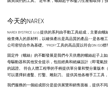
購買我們的工具。 近年來，螺絲起子和鑿刀生產都取得了
今天的NAREX
NAREX BYSTRICE s.r.o.提供的系列由手動工
檢查傳入的原材料，以確保產出是高品質的產品——是各種工匠
公司密切合作為基礎。“PROFI”工具的高品質以符合DIN
固定件（螺絲）的不斷發展是我們今天供應的螺絲起子上如此廣泛的工作
母驅動器和其他安全提示，包括經典和絕緣設計（即電氣技術-適
的認證。 符合人體工程學的手柄提供單分量和雙分量版本
可以選擇斜邊鑿、打鑿、雕刻刀。 提供其他各種手工工具
我們服務的一個組成部分是提供展覽和銷售面板，提供不同設計的展臺，