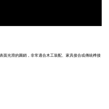
表面光滑的圓銷，非常適合木工裝配、家具接合或傳統榫接