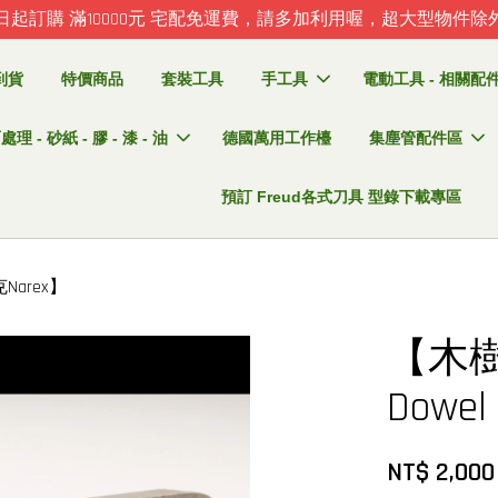
日起訂購 滿10000元 宅配免運費，請多加利用喔，超大型物件除
到貨
特價商品
套裝工具
手工具
電動工具 - 相關配件 
理 - 砂紙 - 膠 - 漆 - 油
德國萬用工作檯
集塵管配件區
預訂 Freud各式刀具 型錄下載專區
Narex】
【木樹
Dowe
NT$ 2,00