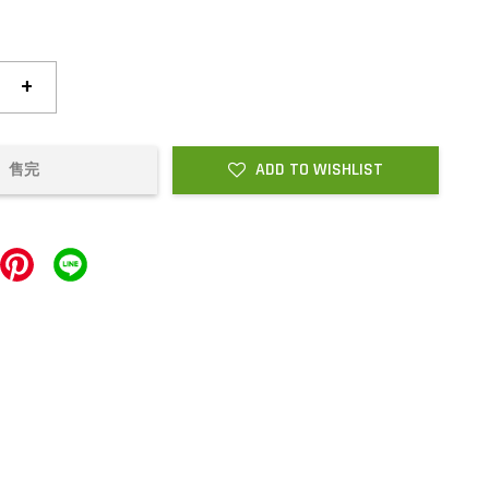
+
ADD TO WISHLIST
售完