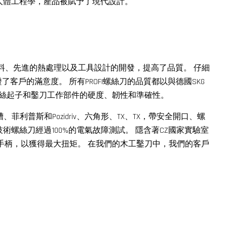
人體工程學，產品被賦予了現代設計。
用優質材料、先進的熱處理以及工具設計的開發，提高了品質。 仔細
戶的滿意度。 所有PROFI螺絲刀的品質都以與德國SKG
我們螺絲起子和鑿刀工作部件的硬度、韌性和準確性。
、菲利普斯和Pozidriv、六角形、TX、TX，帶安全開口、螺
術螺絲刀經過100%的電氣故障測試。 隱含著CZ國家實驗室
手柄，以獲得最大扭矩。 在我們的木工鑿刀中，我們的客戶
。