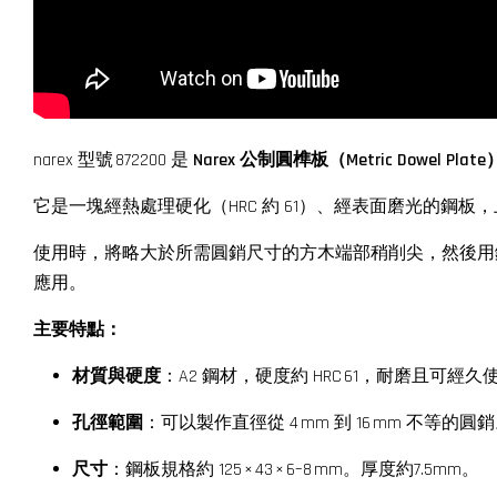
narex 型號 872200 是
Narex 公制圓榫板（Metric Dowel Plate
它是一塊經熱處理硬化（HRC 約 61）、經表面磨光的鋼板，上
使用時，將略大於所需圓銷尺寸的方木端部稍削尖，然後用
應用。
主要特點：
材質與硬度
：A2 鋼材，硬度約 HRC 61，耐磨且可經久
孔徑範圍
：可以製作直徑從 4 mm 到 16 mm 不等的圓
尺寸
：鋼板規格約 125 × 43 × 6–8 mm。厚度約7.5mm。