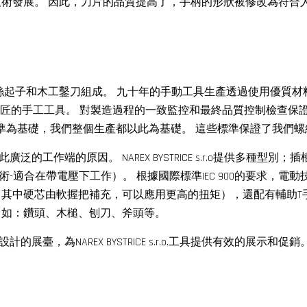
技術發展。 因此，刀片的品質提高了，手柄的形狀被修改為符合
具組成，主要由螺絲起子和木工鑿刀組成。 九十年的手動工具生產透過使
的手工工具。 對製造過程的一致監控和最終品質控制檢查保證了客
 ISO標準為基礎，我們整個生產都以此為基礎。 這些標準保證了
端的原因。 NAREX BYSTRICE s.r.o提供多種型別；插槽
合在帶電壓下工作）。 根據國際標準IEC 900的要求，電動技
（其中硬芯由軟握把補充，可以應用更高的扭矩），還配有輔助T
，如：鑽頭、木槌、刨刀、斧頭等。
為NAREX BYSTRICE s.r.o.工具提供有效的展示和促銷