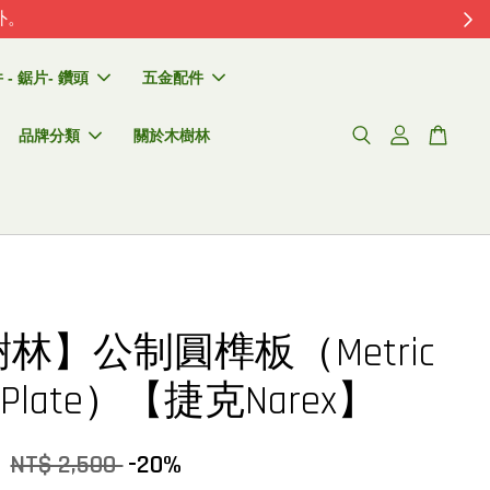
外。
- 鋸片- 鑽頭
五金配件
品牌分類
關於木樹林
林】公制圓榫板（Metric
l Plate）【捷克Narex】
0
NT$ 2,500
-20%