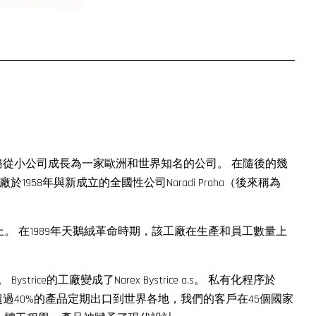
工廠。 該業務從小公司成長為一家歐洲和世界知名的公司。 在隨後的幾
8年與新成立的全國性公司Naradi Praha（後來稱為
上。 在1989年天鵝絨革命時期，該工廠在生產和員工數量上
的工廠變成了Narex Bystrice a.s。 私有化程序於
行列。 超過40%的產品定期出口到世界各地，我們的客戶在45個國家