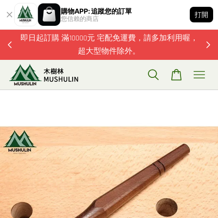
購物APP: 追蹤您的訂單
打開
您信賴的商店
題歡迎加
即日起訂購 滿10000元 宅配免運費，請多加利用喔，
超大型物件除外。