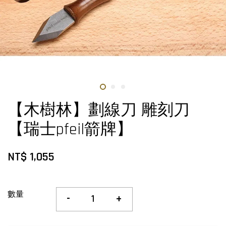
【木樹林】劃線刀 雕刻刀
【瑞士pfeil箭牌】
NT$ 1,055
數量
-
+