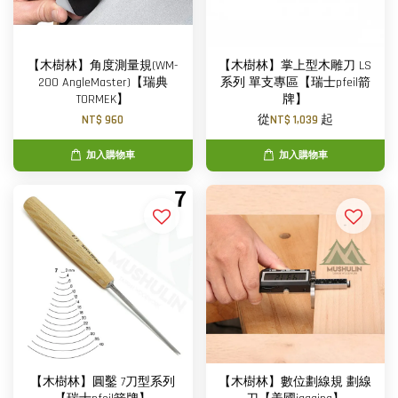
【木樹林】角度測量規(WM-
【木樹林】掌上型木雕刀 LS
200 AngleMaster)【瑞典
系列 單支專區【瑞士pfeil箭
TORMEK】
牌】
NT$ 960
從
NT$ 1,039
起
加入購物車
加入購物車
【木樹林】圓鑿 7刀型系列
【木樹林】數位劃線規 劃線