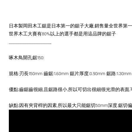
日本製岡田木工鋸是日本第一的鋸子大廠,銷售量全世界第
世界木工大賽有80%以上的選手都是用這品牌的鋸子
________________________
啄木鳥開孔鋸150:
規格:刃長150mm 齒鋸:1.60mm 鋸片厚度:0.90mm 鋸路:1.30mm
優點:齒鋸齒很細,且鋸路很小,所以可切出很細很光滑的表面
缺點:因有夾背桿的因素,所以最大只能鋸切50mm深度.鋸切