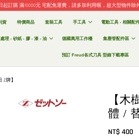
日起訂購 滿10000元 宅配免運費，請多加利用喔，超大型物件除
到貨
特價商品
套裝工具
手工具
電動工具 - 相關配件 
理 - 砂紙 - 膠 - 漆 - 油
德國萬用工作檯
集塵管配件區
預訂 Freud各式刀具 型錄下載專區
 Z牌】
【木樹
體 /
NT$ 400