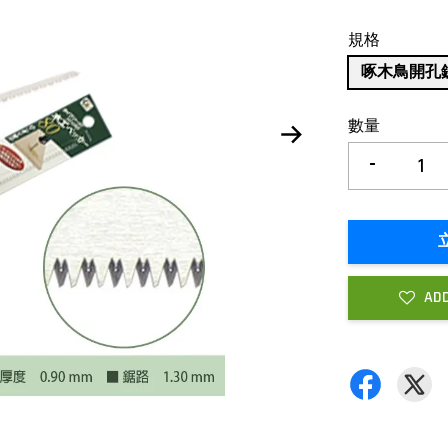
規格
啄木鳥開孔鋸
數量
-
ADD