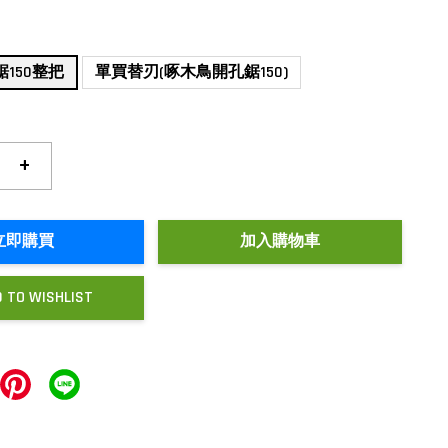
150整把
單買替刃(啄木鳥開孔鋸150)
+
立即購買
加入購物車
 TO WISHLIST