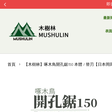
即
最新
表面處
›
首頁
【木樹林】啄木鳥開孔鋸150 本體 / 替刃【日本岡田