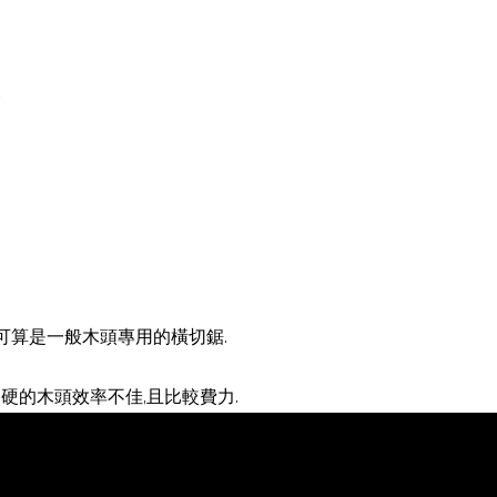
一
,可算是一般木頭專用的橫切鋸.
偏硬的木頭效率不佳,且比較費力.