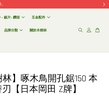
外。
- 鋸片- 鑽頭
五金配件
品牌分類
關於木樹林
林】啄木鳥開孔鋸150 本
 替刃【日本岡田 Z牌】