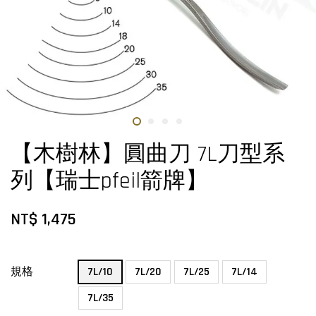
【木樹林】圓曲刀 7L刀型系
列【瑞士pfeil箭牌】
NT$ 1,475
規格
7L/10
7L/20
7L/25
7L/14
7L/35