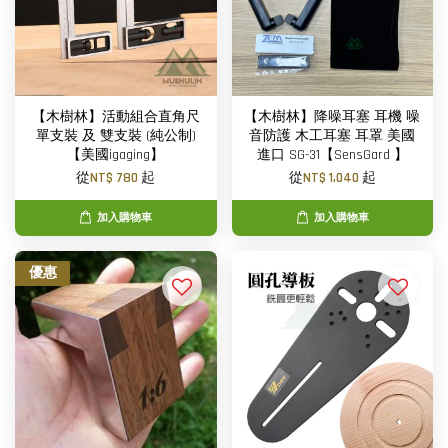
【木樹林】活動組合直角尺
【木樹林】降噪耳塞 耳機 噪
單支裝 及 雙支裝 (純公制)
音防護 木工耳塞 耳罩 美國
【美國igaging】
進口 SG-31【SensGard 】
從
NT$ 780
起
從
NT$ 1,040
起
加入購物車
加入購物車
優惠