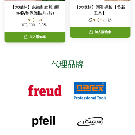
【木樹林】磁鐵劃線規 (贈
【木樹林】圓孔導板【吳新
3M防刮保護貼片2片)
工具】
NT$ 550
從
NT$ 525
起
NT$ 600
-8.3%
加入購物車
加入購物車
代理品牌