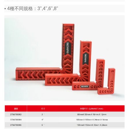
• 4種不同規格：3",4",6",8"