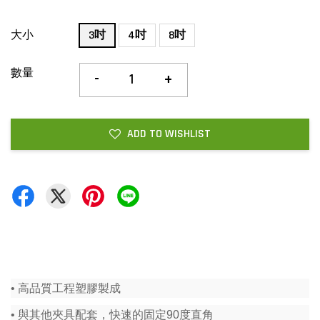
大小
3吋
4吋
8吋
數量
-
+
ADD TO WISHLIST
• 高品質工程塑膠製成
• 與其他夾具配套，快速的固定90度直角