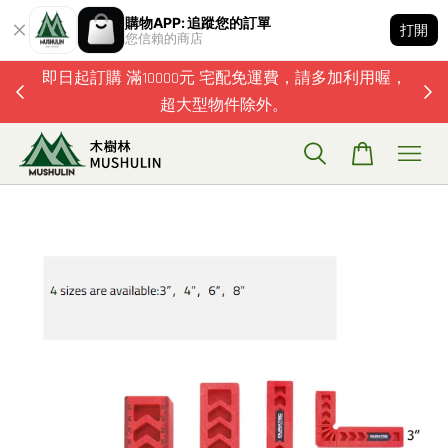
購物APP: 追蹤您的訂單
打開
您信賴的商店
題歡迎加
即日起訂購 滿10000元 宅配免運費，請多加利用喔，
超大型物件除外。