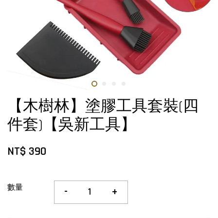
【木樹林】塗膠工具套裝(四
件套)【吳新工具】
NT$ 390
數量
-
+