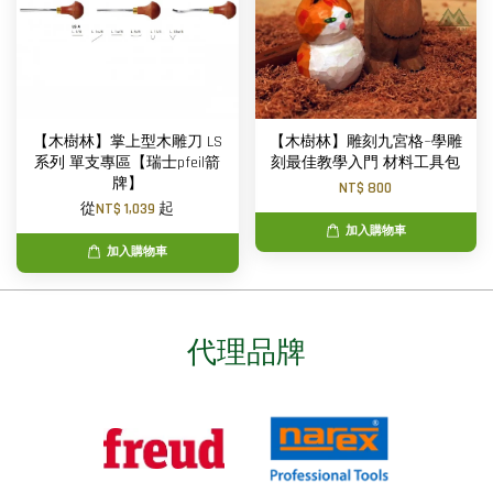
【木樹林】掌上型木雕刀 LS
【木樹林】雕刻九宮格~學雕
系列 單支專區【瑞士pfeil箭
刻最佳教學入門 材料工具包
牌】
NT$ 800
從
NT$ 1,039
起
加入購物車
加入購物車
代理品牌