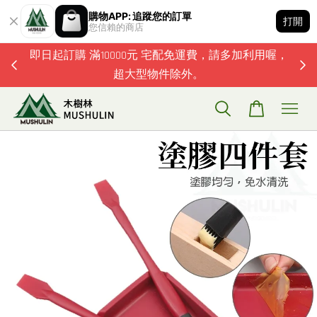
購物APP: 追蹤您的訂單
打開
您信賴的商店
題歡迎加
即日起訂購 滿10000元 宅配免運費，請多加利用喔，
超大型物件除外。