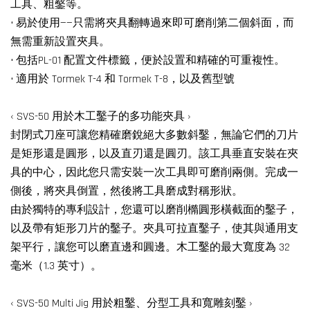
工具、粗鑿等。
• 易於使用——只需將夾具翻轉過來即可磨削第二個斜面，而
無需重新設置夾具。
• 包括PL-01 配置文件標籤，便於設置和精確的可重複性。
• 適用於 Tormek T-4 和 Tormek T-8，以及舊型號
‹ SVS-50 用於木工鑿子的多功能夾具 ›
封閉式刀座可讓您精確磨​​銳絕大多數斜鑿，無論它們的刀片
是矩形還是圓形，以及直刃還是圓刃。該工具垂直安裝在夾
具的中心，因此您只需安裝一次工具即可磨削兩側。完成一
側後，將夾具倒置，然後將工具磨成對稱形狀。
由於獨特的專利設計，您還可以磨削橢圓形橫截面的鑿子，
以及帶有矩形刀片的鑿子。夾具可拉直鑿子，使其與通用支
架平行，讓您可以磨直邊和圓邊。木工鑿的最大寬度為 32
毫米（1.3 英寸）。
‹ SVS-50 Multi Jig 用於粗鑿、分型工具和寬雕刻鑿 ›