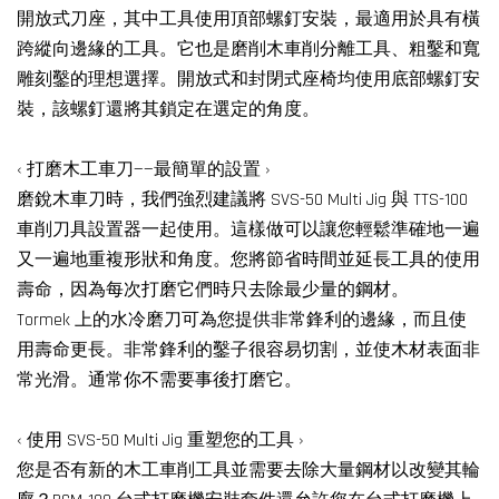
開放式刀座，其中工具使用頂部螺釘安裝，最適用於具有橫
跨縱向邊緣的工具。它也是磨削木車削分離工具、粗鑿和寬
雕刻鑿的理想選擇。開放式和封閉式座椅均使用底部螺釘安
裝，該螺釘還將其鎖定在選定的角度。
‹ 打磨木工車刀——最簡單的設置 ›
磨銳木車刀時，我們強烈建議將 SVS-50 Multi Jig 與 TTS-100
車削刀具設置器一起使用。這樣做可以讓您輕鬆準確地一遍
又一遍地重複形狀和角度。您將節省時間並延長工具的使用
壽命，因為每次打磨它們時只去除最少量的鋼材。
Tormek 上的水冷磨刀可為您提供非常鋒利的邊緣，而且使
用壽命更長。非常鋒利的鑿子很容易切割，並使木材表面非
常光滑。通常你不需要事後打磨它。
‹ 使用 SVS-50 Multi Jig 重塑您的工具 ›
您是否有新的木工車削工具並需要去除大量鋼材以改變其輪