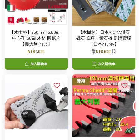
【木樹林】250mm 15.88mm
【木樹林】日本ATOMA鑽石
中心孔 60齒 木材 圓鋸片
砥石 底座 / 鑽石板 選購賣場
【義大利Freud】
【日本ATOMA】
NT$ 1,090
從
NT$ 600
起
加入購物車
加入購物車
優惠