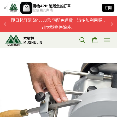
購物APP: 追蹤您的訂單
打開
您信賴的商店
題歡迎加
即日起訂購 滿10000元 宅配免運費，請多加利用喔，
超大型物件除外。