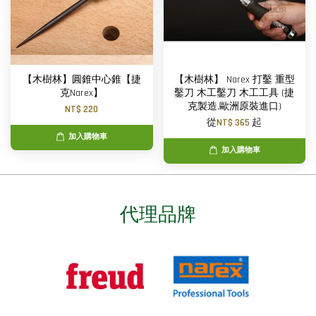
【木樹林】圓錐中心錐【捷
【木樹林】 Narex 打鑿 重型
克Narex】
鑿刀 木工鑿刀 木工工具 (捷
克製造,歐洲原裝進口)
NT$ 220
從
NT$ 365
起
加入購物車
加入購物車
代理品牌