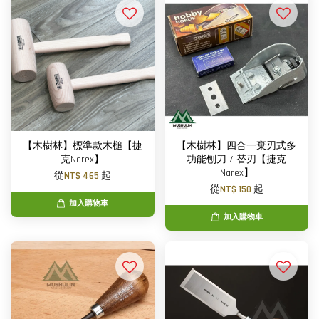
【木樹林】標準款木槌【捷
【木樹林】四合一棄刃式多
克Narex】
功能刨刀 / 替刃【捷克
Narex】
從
NT$ 465
起
從
NT$ 150
起
加入購物車
加入購物車