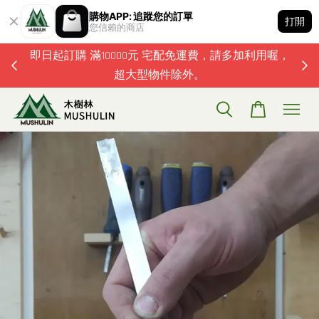
購物APP: 追蹤您的訂單
打開
您信賴的商店
題歡迎加
即日起訂購 滿10000元 宅配免運費，請多加利用喔，
超大型物件除外。