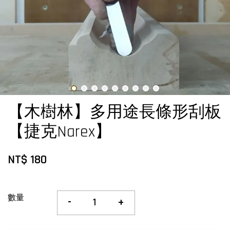
【木樹林】多用途長條形刮板
【捷克Narex】
NT$ 180
數量
-
+