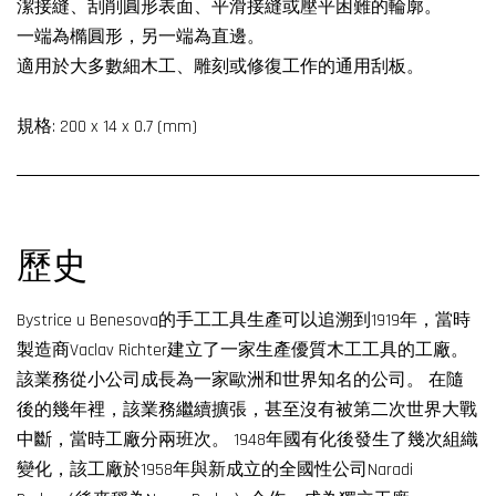
潔接縫、刮削圓形表面、平滑接縫或壓平困難的輪廓。
一端為橢圓形，另一端為直邊。
適用於大多數細木工、雕刻或修復工作的通用刮板。
規格: 200 x 14 x 0.7 (mm)
歷史
Bystrice u Benesova的手工工具生產可以追溯到1919年，當時
製造商Vaclav Richter建立了一家生產優質木工工具的工廠。
該業務從小公司成長為一家歐洲和世界知名的公司。 在隨
後的幾年裡，該業務繼續擴張，甚至沒有被第二次世界大戰
中斷，當時工廠分兩班次。 1948年國有化後發生了幾次組織
變化，該工廠於1958年與新成立的全國性公司Naradi