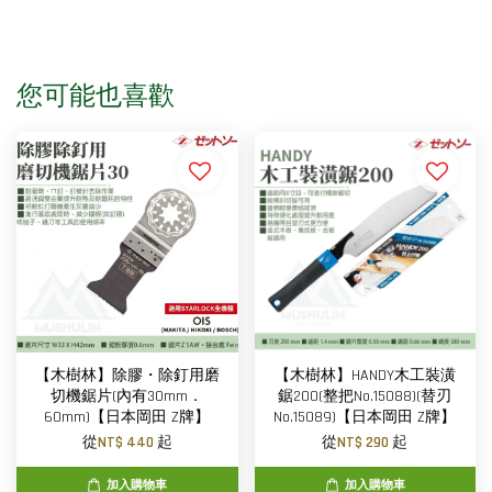
您可能也喜歡
【木樹林】除膠・除釘用磨
【木樹林】HANDY木工裝潢
切機鋸片(內有30mm．
鋸200(整把No.15088)(替刃
60mm)【日本岡田 Z牌】
No.15089)【日本岡田 Z牌】
從
NT$ 440
起
從
NT$ 290
起
加入購物車
加入購物車