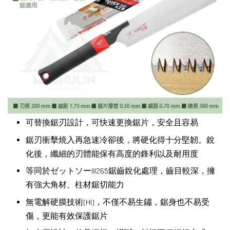
可替換鋸刃設計，可快速更換鋸片，安全且容易
鋸刃衝擊燒入再急速冷卻後，將硬化得十分堅韌。銳
化後，纖細的刃體能保有高度的鋒利以及耐用度
等同於ゼットソーIII265鋸齒銳化處理，齒目較深，擁
有強大角材、柱材鋸切能力
無電解硬膜技術(HI)，不僅不易生鏽，鋸身也不易受
傷，更能有效保護鋸片