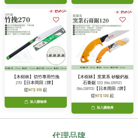
【木樹林】切竹專用竹挽
【木樹林】窯業系 矽酸鈣板
270【日本岡田 Z牌】
石膏鋸 120 (No.08112)
(No.08113)【日本岡田 Z牌】
從
NT$ 310
起
從
NT$ 130
起
加入購物車
加入購物車
代理品牌