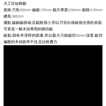
大工目短柄鋸:
規格:刃長200mm 齒鋸:1.75mm 鋸片厚度:0.50mm 鋸路:0.70mm
總長:380mm
優點:齒鋸齒很細,且鋸路很小,所以可切出很細很光滑的表面,
可算是一般木頭專用的橫切鋸.
缺點:因有夾背桿的因素,所以最大只能鋸切50mm深度.鋸切
偏硬的木頭效率不佳,且比較費力.