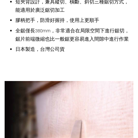
短夾背設計，兼具縱切、橫斷、斜切三種鋸切方式，
能適用於廣泛鋸切加工
膠柄把手，防滑好握持，使用上更順手
全鋸僅長380mm，非常適合在局限空間下進行鋸切，
鋸片前端微縮也比一般鋸更容易進入間隙中進行作業
日本製造，台灣公司貨