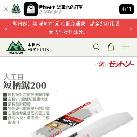
購物APP: 追蹤您的訂單
打開
您信賴的商店
題歡迎加
即日起訂購 滿10000元 宅配免運費，請多加利用喔，
超大型物件除外。