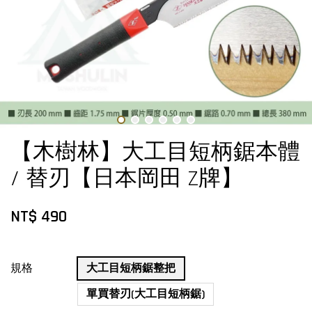
【木樹林】大工目短柄鋸本體
/ 替刃【日本岡田 Z牌】
NT$ 490
規格
大工目短柄鋸整把
單買替刃(大工目短柄鋸)