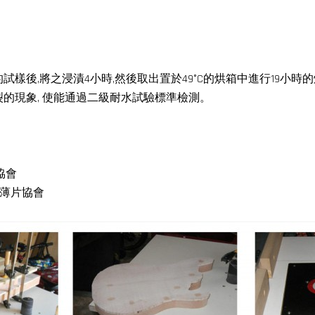
小的試樣後,將之浸漬4小時,然後取出置於49°C的烘箱中進行19小時
裂的現象, 使能通過二級耐水試驗標準檢測。
標準協會
硬木合板薄片協會