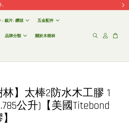
外。
- 鋸片- 鑽頭
五金配件
品牌分類
關於木樹林
林】太棒2防水木工膠 1
.785公升)【美國Titebond
膠】