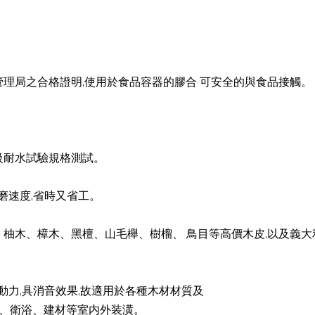
物管理局之合格證明,使用於食品容器的膠合 可安全的與食品接觸。
A二級耐水試驗規格測試。
磨速度,省時又省工。
:木、柚木、樟木、黑檀、山毛櫸、樹榴、 鳥目等高價木皮,以及
動力,具消音效果,故適用於各種木材材質及
、衛浴、建材等室内外装潢。