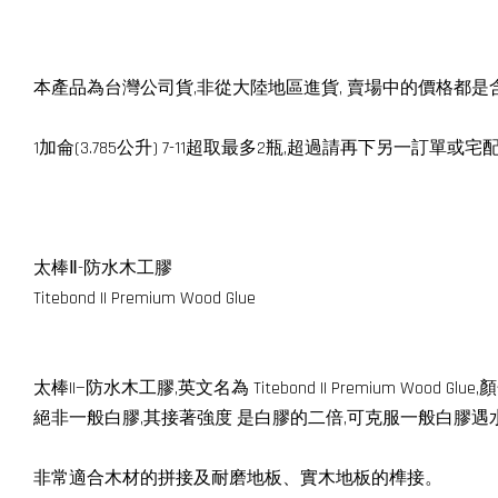
本產品為台灣公司貨,非從大陸地區進貨, 賣場中的價格都是含
1加侖(3.785公升) 7-11超取最多2瓶,超過請再下另一訂單或宅配
太棒Ⅱ-防水木工膠
Titebond II Premium Wood Glue
太棒II—防水木工膠,英文名為 Titebond II Premium W
絕非一般白膠,其接著強度 是白膠的二倍,可克服一般白膠
非常適合木材的拼接及耐磨地板、實木地板的榫接。