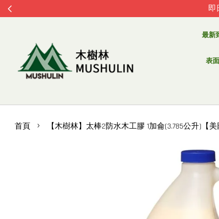
即
最新
表面處
›
首頁
【木樹林】太棒2防水木工膠 1加侖(3.785公升)【美國T