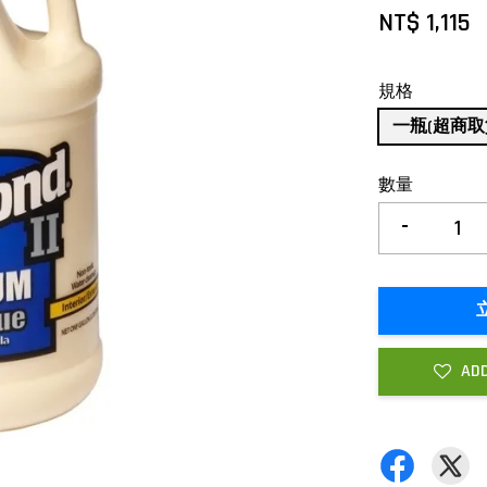
NT$ 1,115
規格
一瓶(超商取
數量
-
ADD