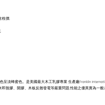
稅價.
.
ood Glue,顏色呈淡蜂蜜色。是美國最大木工乳膠專業 生產廠Franklin 
遇水即脫膠、開膠、木板反翹發電等嚴重問題,性能之優異實為一般