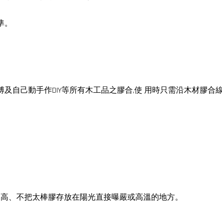
準。
傅及自己動手作DIY等所有木工品之膠合,使 用時只需沿木材膠
過高、不把太棒膠存放在陽光直接曝嚴或高溫的地方。