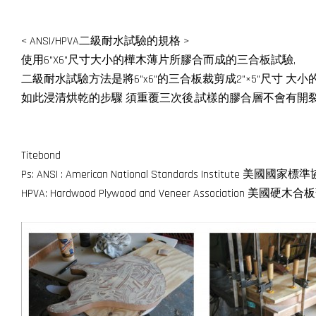
< ANSI/HPVA二級耐水試驗的規格 >
使用6"X6"尺寸大小的樺木薄片所膠合而成的三合板試驗,
二級耐水試驗方法是將6"x6"的三合板裁剪成2"×5"尺寸 大
如此浸清烘乾的步驟 須重覆三次後,試樣的膠合層不會有開
Titebond
Ps: ANSI : American National Standards Institute 美國國家
HPVA: Hardwood Plywood and Veneer Association 美國