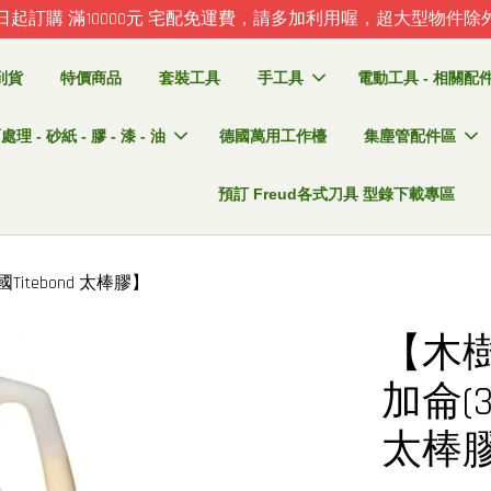
日起訂購 滿10000元 宅配免運費，請多加利用喔，超大型物件除
到貨
特價商品
套裝工具
手工具
電動工具 - 相關配件 
理 - 砂紙 - 膠 - 漆 - 油
德國萬用工作檯
集塵管配件區
預訂 Freud各式刀具 型錄下載專區
itebond 太棒膠】
【木樹
加侖(3
太棒