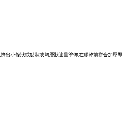
合線擠出小條狀或點狀或均層狀適量塗怖,在膠乾前拼合加壓即