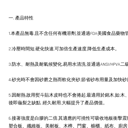
一. 產品特性
1.本產品無毒,且不含任何有機溶劑,並通過FDA美國食品藥
2.冷壓時間短,硬化快速,可加倍生產速度,降低生產成本。
3.防水、耐熱及耐氣候變化,易用水清洗,並通過ANSI/HPV
4.砂光時不會因砂磨之熱而軟化夾砂,節省砂布用量及加快砂
5.因耐熱,故用熨斗貼木皮時也不會捲起,最適用於銘木,如
後即龜裂之缺點, 經久耐用,大幅提升了產品價值。
6.接著強度是白膠的二倍,其適應的可撓性可吸收地板衝擊震
塑合板、纖維板、美耐板、木榫、門窗、櫥櫃、紙布、廚房