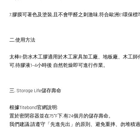
7.膠膜可著色及塗裝,且不會甲醛之刺激味,符合歐洲E1環保標
二.使用方法
太棒II-防水木工膠適用於木工家具加工廠、地板廠、木工師
可,待膠液1~4小時後 自然乾燥即可進行作業。
三. Storage Life儲存壽命
根據Titebond官網說明:
置於密閉容器並在75°F下,有24個月的儲存壽命。
我們建議:請遵守「先進先出」的原則、避免重摔、勿堆積