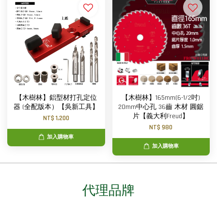
【木樹林】鋁型材打孔定位
【木樹林】165mm(6-1/2吋)
器 (全配版本）【吳新工具】
20mm中心孔 36齒 木材 圓鋸
片【義大利Freud】
NT$ 1,200
NT$ 980
加入購物車
加入購物車
代理品牌