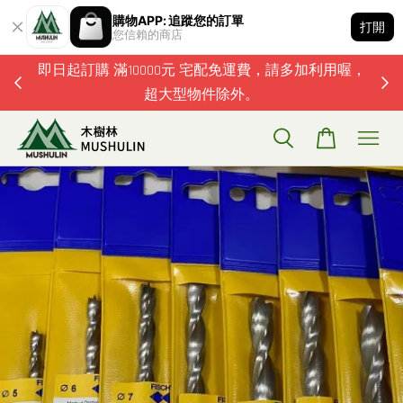
購物APP: 追蹤您的訂單
打開
您信賴的商店
題歡迎加
即日起訂購 滿10000元 宅配免運費，請多加利用喔，
超大型物件除外。