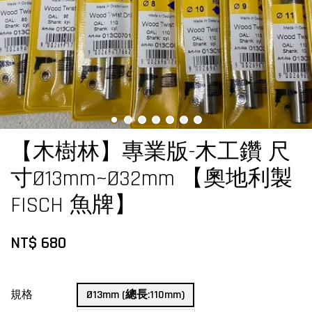
【木樹林】專業版-木工鑽 尺
寸Ø13mm~Ø32mm 【奧地利製
FISCH 魚牌】
NT$ 680
規格
Ø13mm (總長:110mm)