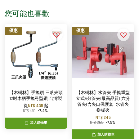
您可能也喜歡
優惠
優惠
【木樹林】手搖鑽 三爪夾頭
【木樹林】水管夾 手搖重型
12吋木柄手搖弓型鑽 台灣製
立式6分管夾(最高品質) 六分
管夾(含夾口保護套) 水管夾
從
NT$ 435
起
拼板夾
NT$ 470
-7.4%
NT$ 245
NT$ 265
-7.5%
加入購物車
加入購物車