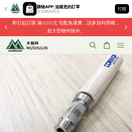
購物APP: 追蹤您的訂單
打開
您信賴的商店
題歡迎加
即日起訂購 滿10000元 宅配免運費，請多加利用喔，
超大型物件除外。