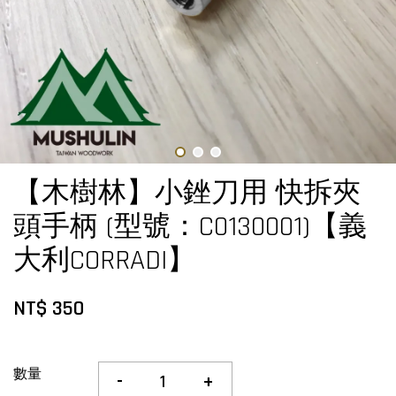
【木樹林】小銼刀用 快拆夾
頭手柄 (型號：C0130001)【義
大利CORRADI】
NT$ 350
數量
-
+