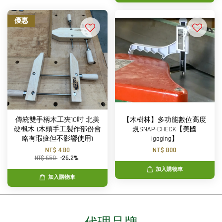
優惠
傳統雙手柄木工夾10吋 北美
【木樹林】多功能數位高度
硬楓木 (木頭手工製作部份會
規SNAP-CHECK【美國
略有瑕疵但不影響使用)
igaging】
NT$ 480
NT$ 800
NT$ 650
-26.2%
加入購物車
加入購物車