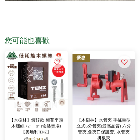
您可能也喜歡
優惠
【木樹林】鍍鋅款 梅花平頭
【木樹林】水管夾 手搖重型
木螺絲1/2" ~ 3" (盒裝賣場)
立式6分管夾(最高品質) 六分
【奧地利TENZ】
管夾(含夾口保護套) 水管夾
拼板夾
從
NT$ 140
起