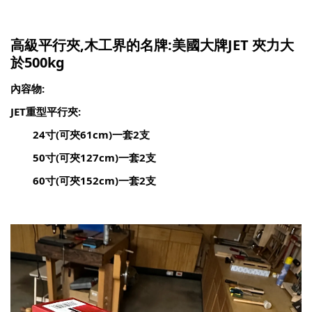
高級平行夾,木工界的名牌:美國大牌JET 夾力大
於500kg
內容物:
JET重型平行夾:
24寸(可夾61cm)一套2支
50寸(可夾127cm)
一套
2
支
60寸(可夾152cm)
一套
2
支