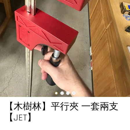
【木樹林】平行夾 一套兩支
【JET】