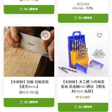
NT$ 245
NT$ 265
-7.5%
加入購物車
加入購物車
【木樹林】刮板 刮板套裝
【木樹林】木工鑽 25件精美
【捷克Narex】
套裝-高速鋼HSS 鑽頭 【奧地
利FISCH 魚牌】
從
NT$ 700
起
NT$ 2,800
加入購物車
加入購物車