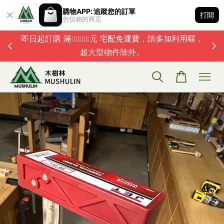
購物APP: 追蹤您的訂單
打開
您信賴的商店
題歡迎加
即日起訂購 滿10000元 宅配免運費，請多加利用喔，
超大型物件除外。