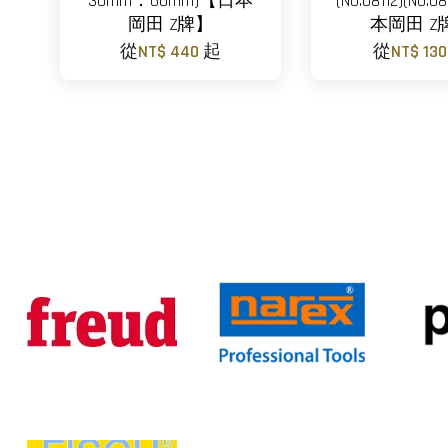
30mm．60mm)【日本
(No.08112)(No.
岡田 Z牌】
本岡田 Z
從
NT$ 440
起
從
NT$ 13