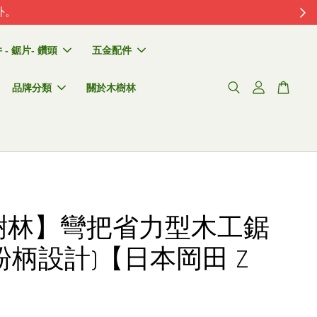
外。
- 鋸片- 鑽頭
五金配件
品牌分類
關於木樹林
樹林】彎把省力型木工鋸
s( 粉柄設計)【日本岡田 Z