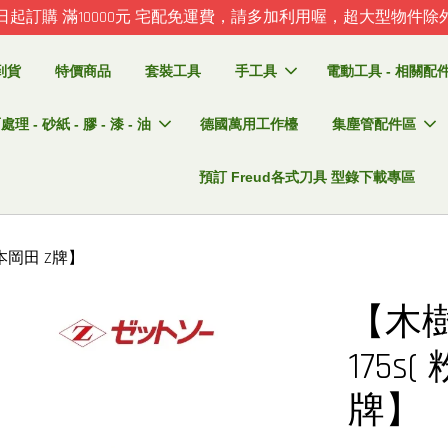
日起訂購 滿10000元 宅配免運費，請多加利用喔，超大型物件除
到貨
特價商品
套裝工具
手工具
電動工具 - 相關配件 
理 - 砂紙 - 膠 - 漆 - 油
德國萬用工作檯
集塵管配件區
預訂 Freud各式刀具 型錄下載專區
本岡田 Z牌】
【木
175
牌】