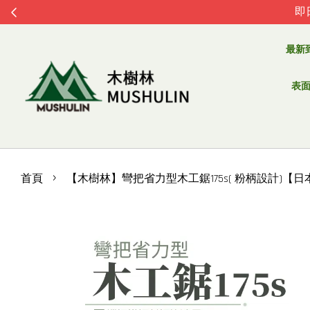
即
最新
表面處
›
首頁
【木樹林】彎把省力型木工鋸175s( 粉柄設計)【日