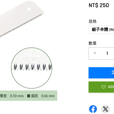
NT$ 250
規格
鋸子本體 (No.
數量
-
ADD