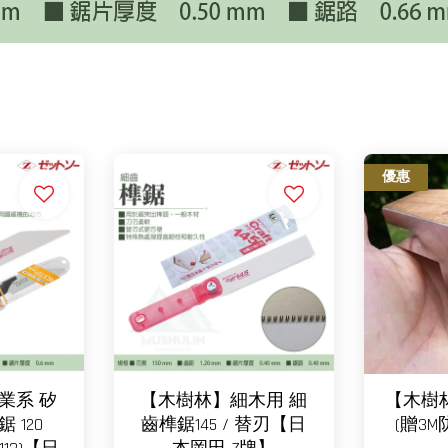
優惠
業系 矽
【木樹林】細木用 細
【木樹
 120
齒榫鋸145 / 替刃【日
(贈3