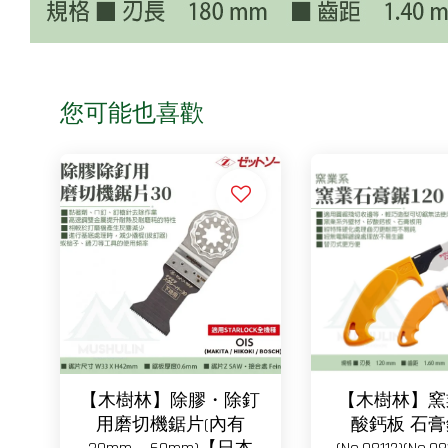
您可能也喜歡
【木樹林】除膠・除釘
【木樹林】窯
用磨切機鋸片(內有
酸鈣板 石膏鋸