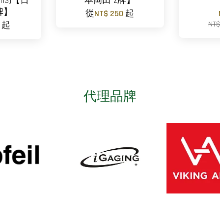
08113)【日
本岡田 Z牌】
牌】
從
NT$ 250
起
NT
0
起
代理品牌