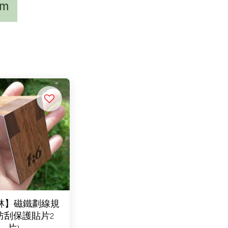
林】磁鐵劃線規
M防刮保護貼片2