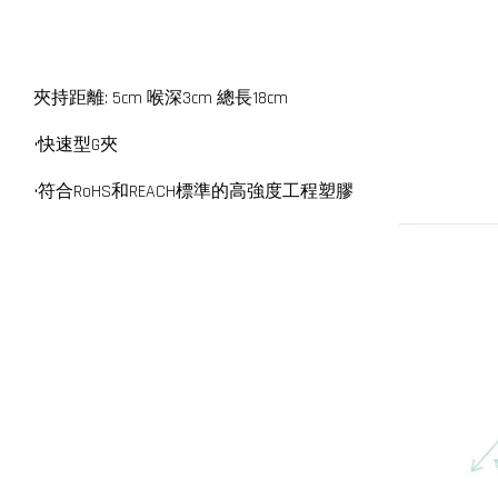
夾持距離: 5cm 喉深3cm 總長18cm
•快速型G夾
•符合RoHS和REACH標準的高強度工程塑膠