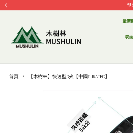
即
最新
表面處
›
首頁
【木樹林】快速型G夾【中國DURATEC】