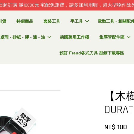
日起訂購 滿10000元 宅配免運費，請多加利用喔，超大型物件除
到貨
特價商品
套裝工具
手工具
電動工具 - 相關配件 
理 - 砂紙 - 膠 - 漆 - 油
德國萬用工作檯
集塵管配件區
預訂 Freud各式刀具 型錄下載專區
【木
DURA
NT$ 100