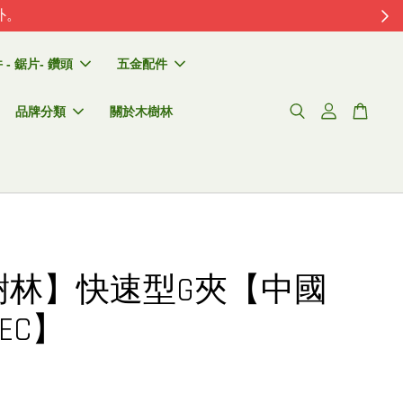
外。
- 鋸片- 鑽頭
五金配件
品牌分類
關於木樹林
樹林】快速型G夾【中國
TEC】