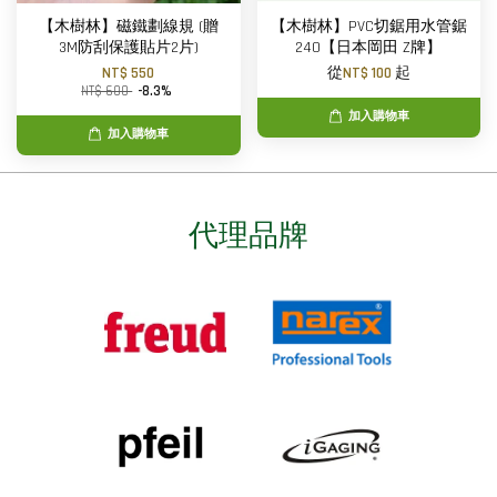
【木樹林】磁鐵劃線規 (贈
【木樹林】PVC切鋸用水管鋸
3M防刮保護貼片2片)
240【日本岡田 Z牌】
NT$ 550
從
NT$ 100
起
NT$ 600
-8.3%
加入購物車
加入購物車
代理品牌