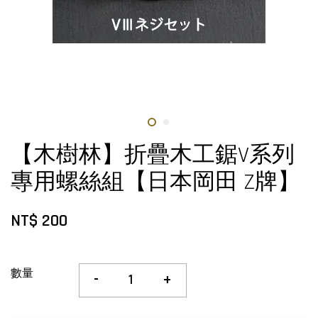
【木樹林】折疊木工鋸V系列
專用螺絲組【日本岡田 Z牌】
NT$ 200
數量
-
+