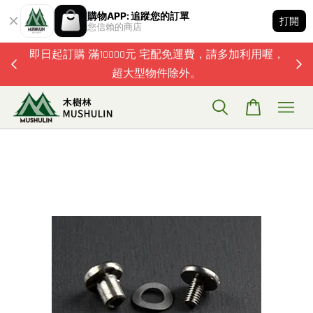
購物APP: 追蹤您的訂單
打開
您信賴的商店
題歡迎加
即日起訂購 滿10000元 宅配免運費，請多加利用喔，
超大型物件除外。