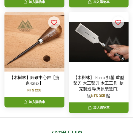
加入購物車
加入購物車
【木樹林】圓錐中心錐【捷
【木樹林】 Narex 打鑿 重型
克Narex】
鑿刀 木工鑿刀 木工工具 (捷
克製造,歐洲原裝進口)
NT$ 220
從
NT$ 365
起
加入購物車
加入購物車