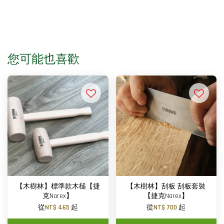
您可能也喜歡
【木樹林】標準款木槌【捷
【木樹林】刮板 刮板套裝
克Narex】
【捷克Narex】
從
NT$ 465
起
從
NT$ 700
起