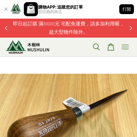
購物APP: 追蹤您的訂單
打開
您信賴的商店
題歡迎加
即日起訂購 滿10000元 宅配免運費，請多加利用喔，
超大型物件除外。