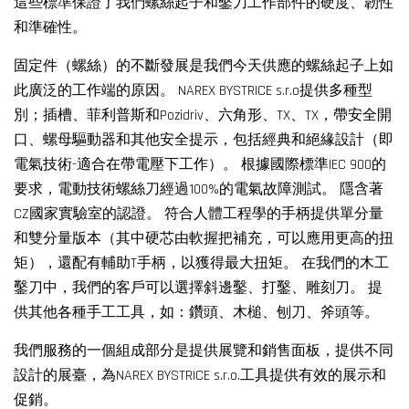
這些標準保證了我們螺絲起子和鑿刀工作部件的硬度、韌性
和準確性。
固定件（螺絲）的不斷發展是我們今天供應的螺絲起子上如
此廣泛的工作端的原因。 NAREX BYSTRICE s.r.o提供多種型
別；插槽、菲利普斯和Pozidriv、六角形、TX、TX，帶安全開
口、螺母驅動器和其他安全提示，包括經典和絕緣設計（即
電氣技術-適合在帶電壓下工作）。 根據國際標準IEC 900的
要求，電動技術螺絲刀經過100%的電氣故障測試。 隱含著
CZ國家實驗室的認證。 符合人體工程學的手柄提供單分量
和雙分量版本（其中硬芯由軟握把補充，可以應用更高的扭
矩），還配有輔助T手柄，以獲得最大扭矩。 在我們的木工
鑿刀中，我們的客戶可以選擇斜邊鑿、打鑿、雕刻刀。 提
供其他各種手工工具，如：鑽頭、木槌、刨刀、斧頭等。
我們服務的一個組成部分是提供展覽和銷售面板，提供不同
設計的展臺，為NAREX BYSTRICE s.r.o.工具提供有效的展示和
促銷。