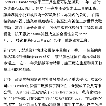
Bystrice u Benesova的手工工具生產可以追溯到1919年，當時
製造商Vaclav Richter建立了一家生產優質木工工具的工廠。
該業務從小公司成長為一家歐洲和世界知名的公司。 在隨
後的幾年裡，該業務繼續擴張，甚至沒有被第二次世界大戰
中斷，當時工廠分兩班次。 1948年國有化後發生了幾次組織
變化，該工廠於1958年與新成立的全國性公司Naradi
Praha（後來稱為Narex Praha）合作，成為獨立工廠。
到1970年，製造業的快速發展使產量翻了一番。 一個新的商
業名稱和註冊商標Narex成立。 該品牌已經留在國內和國際
市場上。 在1989年天鵝絨革命時期，該工廠在生產和員工數
量上都處於巔峰。
此後，政治局勢和隨後的社會發展帶來了重大變化。國家公
司Narex Praha的個體工廠獲得了獨立性，並變成了公共有限
公司。 Bystrice的工廠變成了Narex Bystrice a.s。 私有化程序
於1994年完成，隨後成立了NAREX BYSTRICE s.r.o.。 在NAREX的
商標下，該公司加入了國內和國際主要手工工具生產商的行