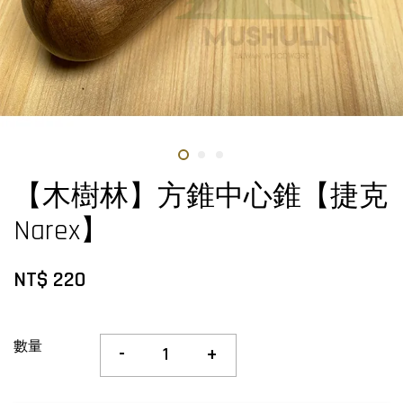
【木樹林】方錐中心錐【捷克
Narex】
NT$ 220
數量
-
+