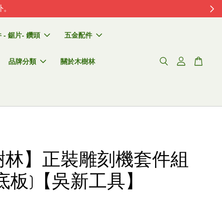
外。
- 鋸片- 鑽頭
五金配件
品牌分類
關於木樹林
樹林】正裝雕刻機套件組
底板)【吳新工具】