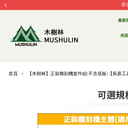
即
最新
表面處
›
首頁
【木樹林】正裝雕刻機套件組(不含底板)【吳新工