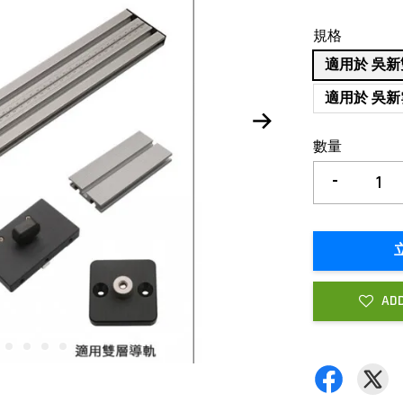
規格
適用於 吳
適用於 吳
數量
-
ADD