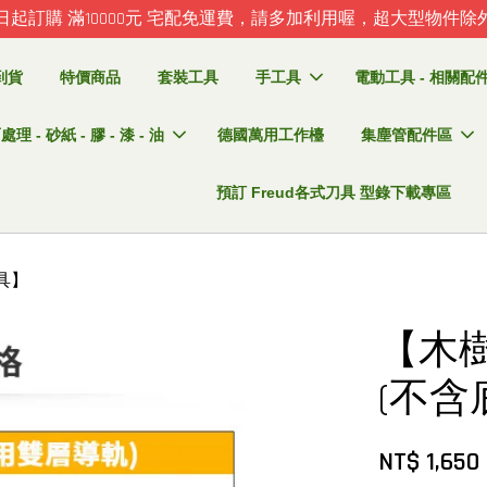
日起訂購 滿10000元 宅配免運費，請多加利用喔，超大型物件除
到貨
特價商品
套裝工具
手工具
電動工具 - 相關配件 
理 - 砂紙 - 膠 - 漆 - 油
德國萬用工作檯
集塵管配件區
預訂 Freud各式刀具 型錄下載專區
具】
【木
(不含
NT$ 1,650