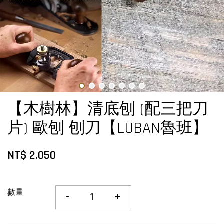
【木樹林】清底刨 (配三把刀
片) 歐刨 刨刀【LUBAN魯班】
NT$ 2,050
數量
-
+