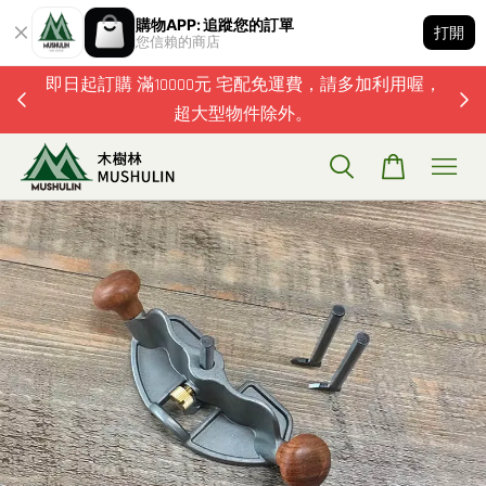
購物APP: 追蹤您的訂單
打開
您信賴的商店
題歡迎加
即日起訂購 滿10000元 宅配免運費，請多加利用喔，
超大型物件除外。