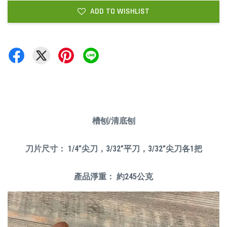
ADD TO WISHLIST
槽刨/清底刨
刀片尺寸： 1/4”尖刀，3/32”平刀，3/32”尖刀各1把
產品淨重： 約245公克