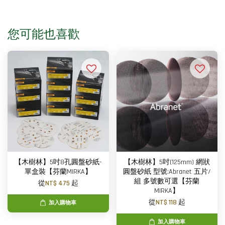
您可能也喜歡
【木樹林】5吋8孔圓盤砂紙-
【木樹林】5吋(125mm) 網狀
單盒裝【芬蘭MIRKA】
圓盤砂紙 型號:Abranet 五片/
組 多號數可選【芬蘭
從
NT$ 475
起
MIRKA】
從
NT$ 118
起
加入購物車
加入購物車