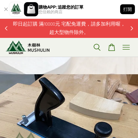
購物APP: 追蹤您的訂單
打開
您信賴的商店
題歡迎加
即日起訂購 滿10000元 宅配免運費，請多加利用喔，
超大型物件除外。