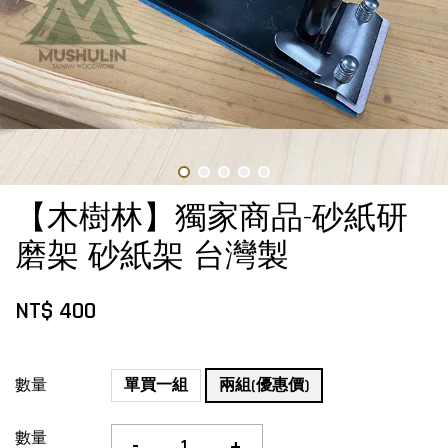
【木樹林】獨家商品-砂紙研
磨架 砂紙架 台灣製
NT$ 400
數量
單買一組
兩組(優惠價)
數量
-
+