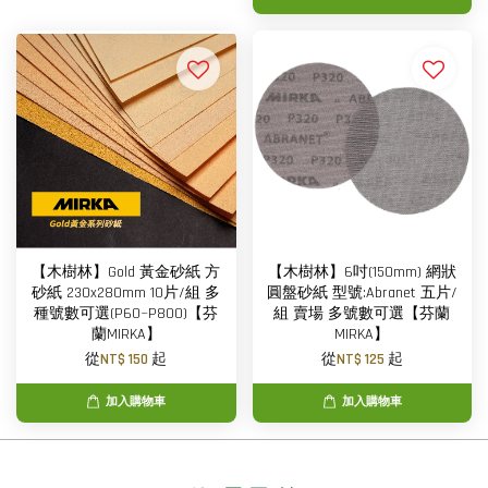
【木樹林】Gold 黃金砂紙 方
【木樹林】6吋(150mm) 網狀
砂紙 230x280mm 10片/組 多
圓盤砂紙 型號:Abranet 五片/
種號數可選(P60~P800)【芬
組 賣場 多號數可選【芬蘭
蘭MIRKA】
MIRKA】
從
NT$ 150
起
從
NT$ 125
起
加入購物車
加入購物車