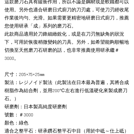
這款磨刀石具有緩衝作用，所以不論是鋼材或是軟鐵都可以
使用。另外也適合研磨日式廚刀的刀刃處，可使刀刃經收尾
作業後均勻、光滑。如果需要更精密地研磨日式廚刀，推薦
您使用研承「成」系列的磨刀石。
此款商品適用於刀鋒細緻銳化，或是在刀刃無缺角的狀況
下，可用於恢復稍微變鈍的刀具。另外，如希望能夠順暢地
切換至天然磨刀石研磨的話，也非常推薦使用研承繼＃
3000。
尺寸：205×75×25㎜
製法：レジノイド製法（此製法在日本最為普遍，其將合成
樹脂作為結合劑，並用200℃左右進行低溫硬化來製成磨刀
石。）
研磨劑：日本製高純度研磨劑
號數：＃3000
顏色：綠色
適合之整平石：研承鑽石整平石中目（用於中砥～仕上砥）