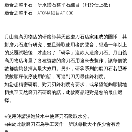
適合之整平石：研承鑽石整平石細目（用於仕上砥）
適合之整平石：ATOMA細目AT-600
月山義高刃物店的研磨師與天然磨刀石店家組成的團隊，其
對磨刀石進行研究，並且聽取使用者的聲音，經過一年以上
的反覆試驗後，才產出了「研承」這款人造磨刀石。月山義
高刃物店考量了各種號數的磨刀石用途來去製作，讓每個號
數都能夠發揮其最大效用。另外，研承系列的磨刀石若照著
號數順序依序使用的話，可達到刀刃最佳鋒利度。
如您想精密研磨、對刀刃鋒利度有要求，或希望能夠順暢地
切換至天然磨刀石研磨的話，此款商品絕對是您的最佳選
擇。
※使用時請浸泡於水中使磨刀石吸取水分。
※由於此款磨刀石為手工製作，所以每批大小多少會有差