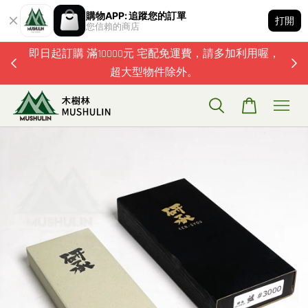
購物APP: 追蹤您的訂單
打開
您信賴的商店
題歡迎加
即日起訂購 滿10000元 宅配免運費，請多加利用喔，
超大型物件除外。