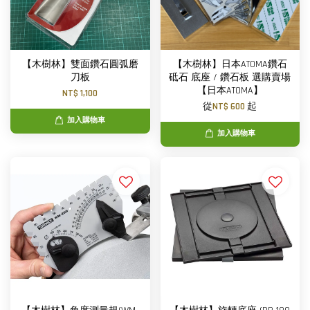
【木樹林】雙面鑽石圓弧磨
【木樹林】日本ATOMA鑽石
刀板
砥石 底座 / 鑽石板 選購賣場
【日本ATOMA】
NT$ 1,100
從
NT$ 600
起
加入購物車
加入購物車