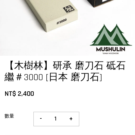
【木樹林】研承 磨刀石 砥石
繼＃3000 [日本 磨刀石]
NT$ 2,400
數量
-
+