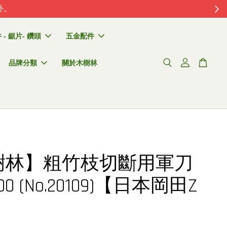
外。
- 鋸片- 鑽頭
五金配件
品牌分類
關於木樹林
樹林】粗竹枝切斷用軍刀
0 (No.20109)【日本岡田Z