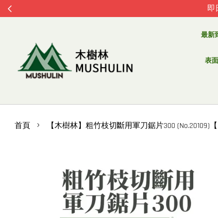
即
最新
表面處
›
首頁
【木樹林】粗竹枝切斷用軍刀鋸片300 (No.20109