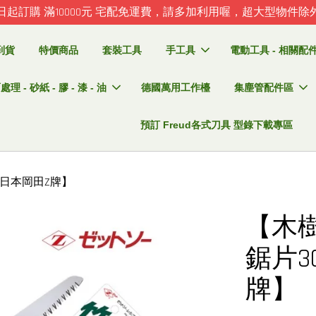
日起訂購 滿10000元 宅配免運費，請多加利用喔，超大型物件除
到貨
特價商品
套裝工具
手工具
電動工具 - 相關配件 
理 - 砂紙 - 膠 - 漆 - 油
德國萬用工作檯
集塵管配件區
預訂 Freud各式刀具 型錄下載專區
)【日本岡田Z牌】
【木
鋸片30
牌】