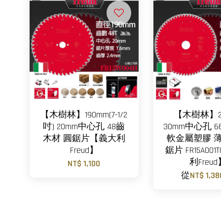
【木樹林】190mm(7-1/2
【木樹林】2
吋) 20mm中心孔 48齒
30mm中心孔 6
木材 圓鋸片【義大利
軟金屬塑膠 
Freud】
鋸片 FR15A00
利Freud
NT$ 1,100
從
NT$ 1,3