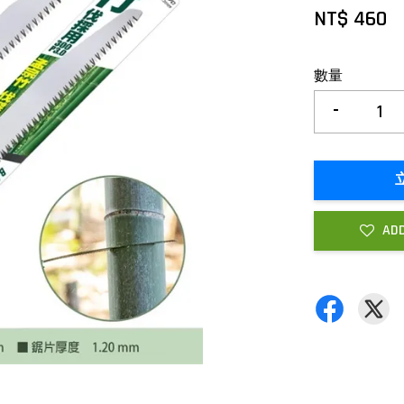
NT$ 460
數量
-
ADD