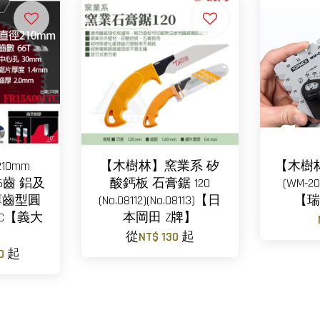
10mm
【木樹林】窯業系 矽
【木樹
6齒 鋁及
酸鈣板 石膏鋸 120
(WM-20
薄齒型圓
(No.08112)(No.08113)【日
【瑞
1TC【義大
本岡田 Z牌】
】
從
NT$ 130
起
80
起