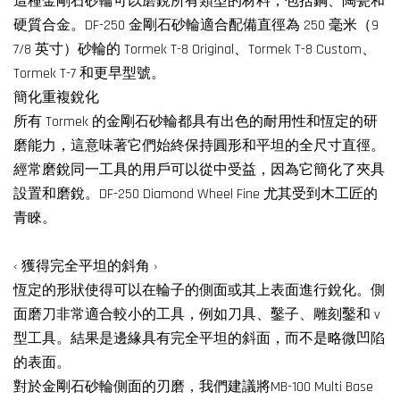
這種金剛石砂輪可以磨銳所有類型的材料，包括鋼、陶瓷和
硬質合金。DF-250 金剛石砂輪適合配備直徑為 250 毫米（9
7/8 英寸）砂輪的 Tormek T-8 Original、Tormek T-8 Custom、
Tormek T-7 和更早型號。
簡化重複銳化
所有 Tormek 的金剛石砂輪都具有出色的耐用性和恆定的研
磨能力，這意味著它們始終保持圓形和平坦的全尺寸直徑。
經常磨銳同一工具的用戶可以從中受益，因為它簡化了夾具
設置和磨銳。DF-250 Diamond Wheel Fine 尤其受到木工匠的
青睞。
‹ 獲得完全平坦的斜角 ›
恆定的形狀使得可以在輪子的側面或其上表面進行銳化。側
面磨刀非常適合較小的工具，例如刀具、鑿子、雕刻鑿和 v
型工具。結果是邊緣具有完全平坦的斜面，而不是略微凹陷
的表面。
對於金剛石砂輪側面的刃磨，我們建議將MB-100 Multi Base