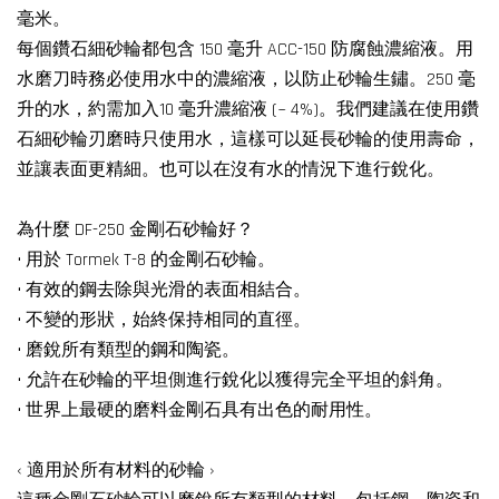
毫米。
每個鑽石細砂輪都包含 150 毫升 ACC-150 防腐蝕濃縮液。用
水磨刀時務必使用水中的濃縮液，以防止砂輪生鏽。250 毫
升的水，約需加入10 毫升濃縮液 (~ 4%)。我們建議在使用鑽
石細砂輪刃磨時只使用水，這樣可以延長砂輪的使用壽命，
並讓表面更精細。也可以在沒有水的情況下進行銳化。
為什麼 DF-250 金剛石砂輪好？
• 用於 Tormek T-8 的金剛石砂輪。
• 有效的鋼去除與光滑的表面相結合。
• 不變的形狀，始終保持相同的直徑。
• 磨銳所有類型的鋼和陶瓷。
• 允許在砂輪的平坦側進行銳化以獲得完全平坦的斜角。
• 世界上最硬的磨料金剛石具有出色的耐用性。
‹ 適用於所有材料的砂輪 ›