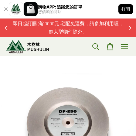
購物APP: 追蹤您的訂單
打開
您信賴的商店
題歡迎加
即日起訂購 滿10000元 宅配免運費，請多加利用喔，
超大型物件除外。