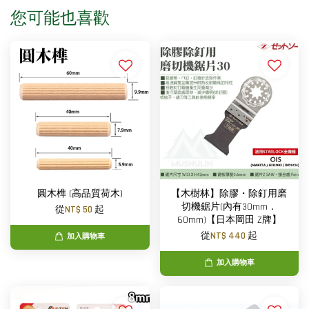
您可能也喜歡
圓木榫 (高品質荷木)
【木樹林】除膠・除釘用磨
切機鋸片(內有30mm．
從
NT$ 50
起
60mm)【日本岡田 Z牌】
從
NT$ 440
起
加入購物車
加入購物車