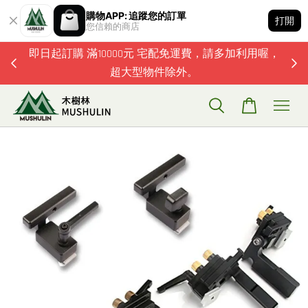
購物APP: 追蹤您的訂單
打開
您信賴的商店
題歡迎加
即日起訂購 滿10000元 宅配免運費，請多加利用喔，
超大型物件除外。