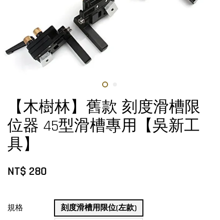
【木樹林】舊款 刻度滑槽限
位器 45型滑槽專用【吳新工
具】
NT$ 280
規格
刻度滑槽用限位(左款)