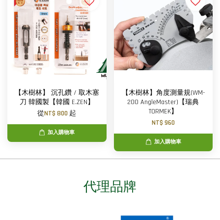
【木樹林】 沉孔鑽 / 取木塞
【木樹林】角度測量規(WM-
刀 韓國製【韓國 E.ZEN】
200 AngleMaster)【瑞典
TORMEK】
從
NT$ 800
起
NT$ 960
加入購物車
加入購物車
代理品牌