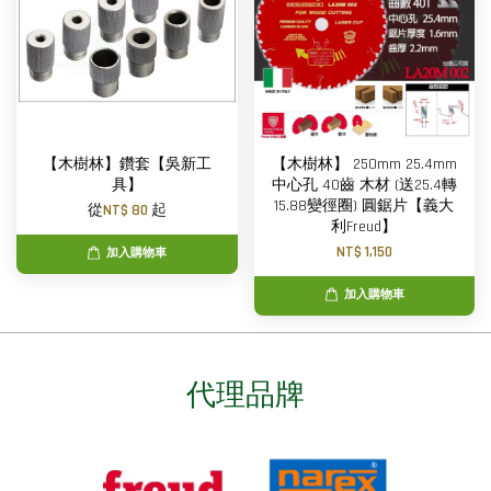
【木樹林】鑽套【吳新工
【木樹林】 250mm 25.4mm
具】
中心孔 40齒 木材 (送25.4轉
15.88變徑圈) 圓鋸片【義大
從
NT$ 80
起
利Freud】
NT$ 1,150
加入購物車
加入購物車
代理品牌