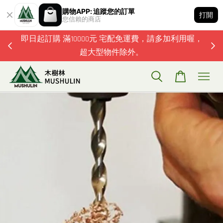
購物APP: 追蹤您的訂單
打開
您信賴的商店
題歡迎加
即日起訂購 滿10000元 宅配免運費，請多加利用喔，
超大型物件除外。