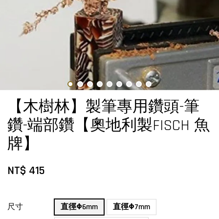
【木樹林】製筆專用鑽頭-筆
鑽-端部鑽【奧地利製FISCH 魚
牌】
NT$ 415
尺寸
直徑Φ6mm
直徑Φ7mm