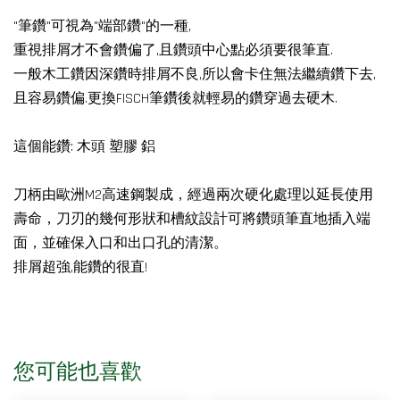
"筆鑽"可視為"端部鑽"的一種,
重視排屑才不會鑽偏了,且鑽頭中心點必須要很筆直.
一般木工鑽因深鑽時排屑不良,所以會卡住無法繼續鑽下去,
且容易鑽偏.更換FISCH筆鑽後就輕易的鑽穿過去硬木.
這個能鑽: 木頭 塑膠 鋁
刀柄由歐洲M2高速鋼製成，經過兩次硬化處理以延長使用
壽命，刀刃的幾何形狀和槽紋設計可將鑽頭筆直地插入端
面，並確保入口和出口孔的清潔。
排屑超強,能鑽的很直!
您可能也喜歡