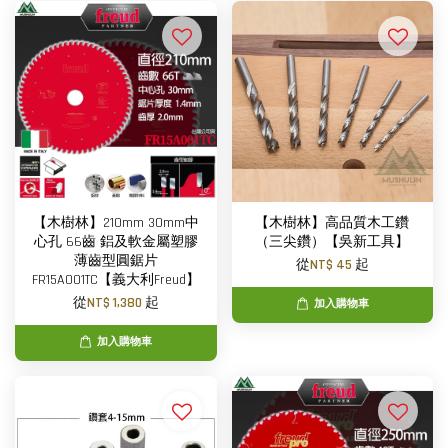
【木樹林】210mm 30mm中
【木樹林】高品質木工鑽
心孔 66齒 鋁及軟金屬塑膠
（三尖鑽）【吳新工具】
薄齒型圓鋸片
從
NT$ 45
起
FR15A001TC【義大利Freud】
從
NT$ 1,380
起
加入購物車
加入購物車