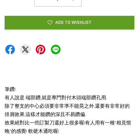
ADD TO WISHLIST
筆鑽!
有人說是 端部鑽,就是專門對付木頭端部鑽孔用.
除了整支的中心必須要非常準不能晃之外,還要有非常好的
排屑效果,這樣才能鑽的深且不易鑽偏.
效果絕對比一些訂製刀還好上很多喔!有人用有一種"相見恨
晚"的感覺! 軟硬木通吃喔!