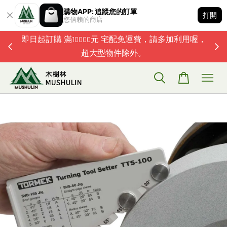
購物APP: 追蹤您的訂單
打開
您信賴的商店
題歡迎加
即日起訂購 滿10000元 宅配免運費，請多加利用喔，
超大型物件除外。