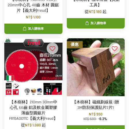
20mm中心孔 48齒 木材 圓鋸
工具】
片【義大利Freud】
從
NT$ 180
起
NT$ 1,100
加入購物車
加入購物車
優惠
【木樹林】210mm 30mm中
【木樹林】磁鐵劃線規 (贈
心孔 66齒 鋁及軟金屬塑膠
3M防刮保護貼片2片)
薄齒型圓鋸片
NT$ 550
FR15A001TC【義大利Freud】
NT$ 600
-8.3%
從
NT$ 1,380
起