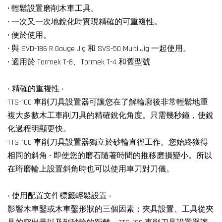
• 輕鬆設置磨削木車工具。
• 一次又一次地銳化時實現精確的可重複性。
• 便於使用。
• 與 SVD-186 R Gouge Jig 和 SVS-50 Multi Jig 一起使用。
• 適用於 Tormek T-8、Tormek T-4 和舊型號
‹ 精確的重複性 ›
TTS-100 車削刀具設置器可讓您在了解輪廓後非常輕鬆地重
複大多數木工車削刀具的精確銳化角度。只需幾秒鐘，使銳
化過程明顯更快。
TTS-100 車削刀具設置器獨立於砂輪直徑工作。您始終獲得
相同的斜角 - 即使您的磨石隨著時間的推移磨損變小。所以
在珩磨輪上設置斜角時也可以使用車刀對刀儀。
‹ 使用配置文件標籤輕鬆設置 ›
影響木車鑿或木車鑿形狀的三個因素；夾具設置、工具從夾