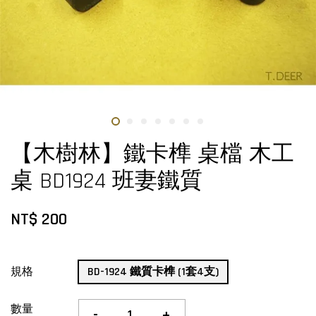
【木樹林】鐵卡榫 桌檔 木工
桌 BD1924 班妻鐵質
NT$ 200
規格
BD-1924 鐵質卡榫 (1套4支)
數量
-
+