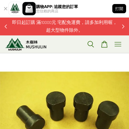
購物APP: 追蹤您的訂單
打開
您信賴的商店
題歡迎加
即日起訂購 滿10000元 宅配免運費，請多加利用喔，
超大型物件除外。