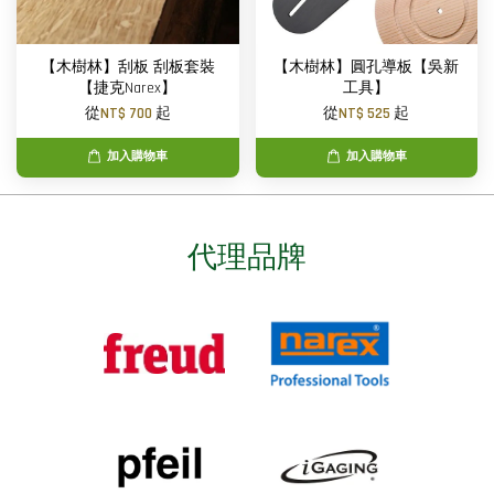
【木樹林】刮板 刮板套裝
【木樹林】圓孔導板【吳新
【捷克Narex】
工具】
從
NT$ 700
起
從
NT$ 525
起
加入購物車
加入購物車
代理品牌